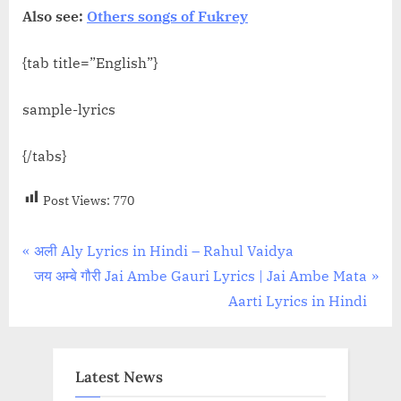
Also see:
Others songs of Fukrey
{tab title=”English”}
sample-lyrics
{/tabs}
Post Views:
770
Post
P
अली Aly Lyrics in Hindi – Rahul Vaidya
r
N
जय अम्बे गौरी Jai Ambe Gauri Lyrics | Jai Ambe Mata
navigation
e
e
Aarti Lyrics in Hindi
v
x
i
t
o
P
Latest News
u
o