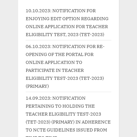
s
s
10.10.2023: NOTIFICATION FOR
P
t
ENJOYING EDIT OPTION REGARDING
o
:
ONLINE APPLICATION FOR TEACHER
s
ELIGIBILITY TEST, 2023 (TET-2023)
t
06.10.2023: NOTIFICATION FOR RE-
:
OPENING OF THE PORTAL FOR
ONLINE APPLICATION TO
PARTICIPATE IN TEACHER
ELIGIBILITY TEST-2023 (TET-2023)
(PRIMARY)
14.09.2023: NOTIFICATION
PERTAINING TO HOLDING THE
TEACHER ELIGIBILITY TEST-2023
(TET-2023) (PRIMARY) IN ADHERENCE
TO NCTE GUIDELINES ISSUED FROM