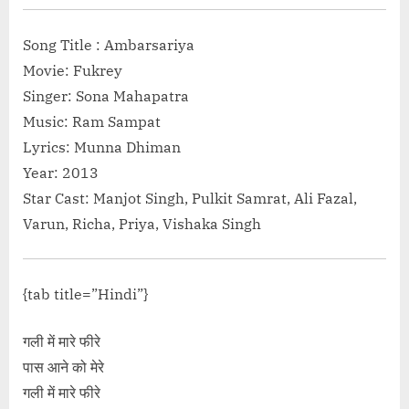
%e0%a4%b9
t"> “पहले के जैसा Pehle Ke Jaisa Lyrics in Hindi –
bewafa-se-
ung by KK”</span> »</a></p>
Song Title : Ambarsariya
class="scree
Movie: Fukrey
Kiya Hai E
Singer: Sona Mahapatra
Music: Ram Sampat
Lyrics: Munna Dhiman
Year: 2013
Star Cast: Manjot Singh, Pulkit Samrat, Ali Fazal,
Varun, Richa, Priya, Vishaka Singh
{tab title=”Hindi”}
गली में मारे फीरे
पास आने को मेरे
गली में मारे फीरे