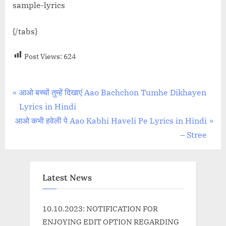
sample-lyrics
{/tabs}
Post Views:
624
Post
P
आओ बच्चों तुम्हें दिखाएं Aao Bachchon Tumhe Dikhayen
r
Lyrics in Hindi
navigation
N
e
आओ कभी हवेली पे Aao Kabhi Haveli Pe Lyrics in Hindi
e
v
– Stree
x
i
t
o
P
u
Latest News
o
s
s
P
10.10.2023: NOTIFICATION FOR
t
o
ENJOYING EDIT OPTION REGARDING