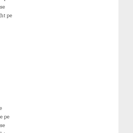
 se
ght pe
e
e pe
 se