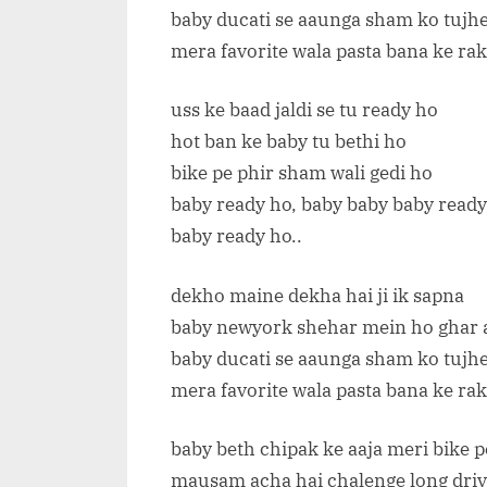
baby ducati se aaunga sham ko tujhe
mera favorite wala pasta bana ke ra
uss ke baad jaldi se tu ready ho
hot ban ke baby tu bethi ho
bike pe phir sham wali gedi ho
baby ready ho, baby baby baby read
baby ready ho..
dekho maine dekha hai ji ik sapna
baby newyork shehar mein ho ghar 
baby ducati se aaunga sham ko tujhe
mera favorite wala pasta bana ke ra
baby beth chipak ke aaja meri bike p
mausam acha hai chalenge long driv