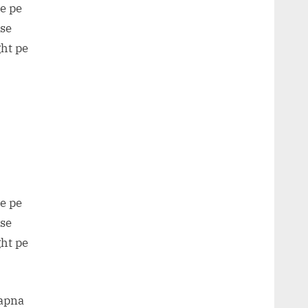
e pe
 se
ght pe
e pe
 se
ght pe
apna