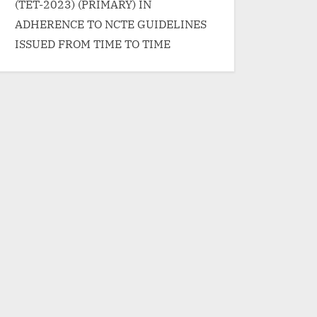
reader-text"> “काळा काळा आये बढ़ावा-
(TET-2023) (PRIMARY) IN
kale kale aaye badarva | काले काले
ADHERENCE TO NCTE GUIDELINES
आये बदरवा Song Lyrics”</span>
ISSUED FROM TIME TO TIME
»</a></p>