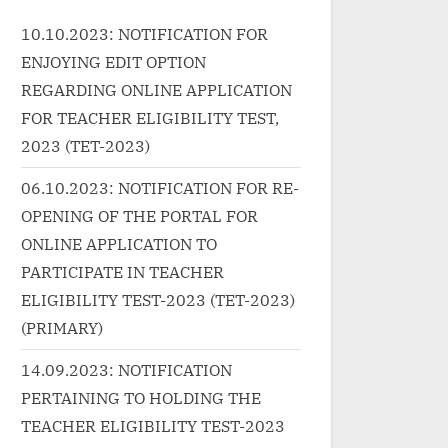
Naushad AliExternal Links:
velearnin
href="
10.10.2023: NOTIFICATION FOR
Naatak...<p class="more-link-
%e0%a4%a
g.in/
ENJOYING EDIT OPTION
wrap"><a
4%be%e
6%e0
href="http://progressivelearnin
REGARDING ONLINE APPLICATION
c%e0%a
%e0%
g.in/uncategorized/kale-kale-
FOR TEACHER ELIGIBILITY TEST,
aaya-r
aaye-badarva-
2023 (TET-2023)
="more-
link"
%e0%a4%95%e0%a4%be%e0
n
class=
06.10.2023: NOTIFICATION FOR RE-
%a4%b2%e0%a5%87-
text">
“आया र
OPENING OF THE PORTAL FOR
%e0%a4%95%e0%a4%be%e0
</p>
ONLINE APPLICATION TO
%a4%b2%e0%a5%87-
a></p>
%e0%a4%86%e0%a4%af%e0
PARTICIPATE IN TEACHER
%a5%87-
ELIGIBILITY TEST-2023 (TET-2023)
%e0%a4%ac%e0%a4%a6%e0
(PRIMARY)
%a4%b0%e0%a4%b5%e0%a4
14.09.2023: NOTIFICATION
%be-song-lyrics/"
PERTAINING TO HOLDING THE
class="more-link">Read
TEACHER ELIGIBILITY TEST-2023
More<span class="screen-