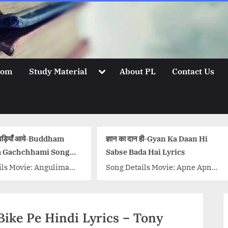
Toggle
oom
Study Material
About PL
Contact Us
sub-
menu
ज्ञान का दान ही-Gyan Ka Daan Hi
पराड़ा Prada – The Doo
Sabse Bada Hai Lyrics
Song Title Song) सचियाँ मोह
Song Details Movie: Apne Apne
Sachiya Mohabbatan –
Singer/Singers: Asha Bhosle,
Patiala लहंगा Lehanga –
Lata Mangeshkar, Suresh
Manak {tab title=”Hindi”
Wadkar, R D Burman Music
सोनी तेरी...<p class="mo
i Bike Pe Hindi Lyrics – Tony
Director: R D Burman...<p
wrap"><a