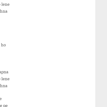
 lene
khna
y ho
apna
 lene
khna
e
e pe