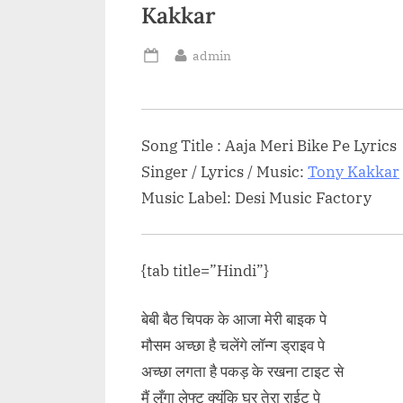
Lyricist:...<p class="more-link-
Kakkar
rogressivelearnin
wrap"><a
orized/%e0%a4%b
By
admin
href="http://progressivelearnin
Posted
-
g.in/uncategorized/buddham-
on
e0%a4%b2%e0
sharanam-gachchhami-song-
a4%82%e0%a4
lyrics/" class="more-
ang-hindi/"
Song Title : Aaja Meri Bike Pe Lyrics
link">Read More<span
ink">Read
Singer / Lyrics / Music:
Tony Kakkar
class="screen-reader-text">
ss="screen-
“जब दुःख की घड़ियाँ आये-Buddham
Music Label: Desi Music Factory
े छलांग Le
Sharanam Gachchhami Song
pan> »</a></p>
Lyrics”</span> »</a></p>
{tab title=”Hindi”}
बेबी बैठ चिपक के आजा मेरी बाइक पे
मौसम अच्छा है चलेंगे लॉन्ग ड्राइव पे
अच्छा लगता है पकड़ के रखना टाइट से
मैं लूँगा लेफ्ट क्यूंकि घर तेरा राईट पे