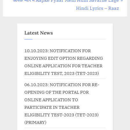
v
e
Hindi Lyrics – Raaz
i
x
o
t
u
P
Latest News
s
o
P
s
10.10.2023: NOTIFICATION FOR
o
t
ENJOYING EDIT OPTION REGARDING
s
:
ONLINE APPLICATION FOR TEACHER
t
ELIGIBILITY TEST, 2023 (TET-2023)
:
06.10.2023: NOTIFICATION FOR RE-
OPENING OF THE PORTAL FOR
ONLINE APPLICATION TO
PARTICIPATE IN TEACHER
ELIGIBILITY TEST-2023 (TET-2023)
(PRIMARY)