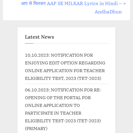
navigation
e
N
आप से मिलकर AAP SE MILKAR Lyrics in Hindi –
v
e
AndhaDhun
i
x
o
t
u
P
Latest News
s
o
P
s
10.10.2023: NOTIFICATION FOR
o
t
ENJOYING EDIT OPTION REGARDING
s
:
ONLINE APPLICATION FOR TEACHER
t
ELIGIBILITY TEST, 2023 (TET-2023)
:
06.10.2023: NOTIFICATION FOR RE-
OPENING OF THE PORTAL FOR
ONLINE APPLICATION TO
PARTICIPATE IN TEACHER
ELIGIBILITY TEST-2023 (TET-2023)
(PRIMARY)