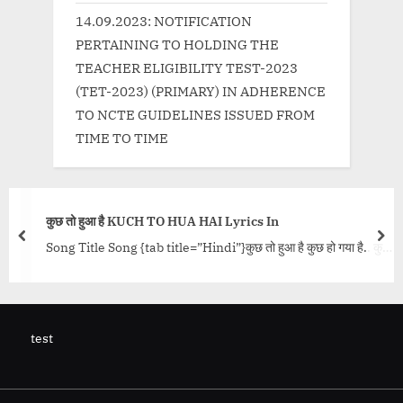
14.09.2023: NOTIFICATION
PERTAINING TO HOLDING THE
TEACHER ELIGIBILITY TEST-2023
(TET-2023) (PRIMARY) IN ADHERENCE
TO NCTE GUIDELINES ISSUED FROM
TIME TO TIME
 है KUCH TO HUA HAI Lyrics In
ख़ुशमिज़ाज 
prev
nex
Song {tab title=”Hindi”}कुछ तो हुआ है कुछ हो गया है.. कुछ
Song Title 
ुछ हो गया है.....<p class="more-link-wrap"><a
Singh, Ama
p://progressivelearning.in/uncategorized/%e0%a
Amartya Bo
%a5%81%e0%a4%9b-
<a
a4%e0%a5%8b-
href="http
test
%b9%e0%a5%81%e0%a4%86-
4%96%e0
9%e0%a5%88-kuch-to-hua-hai-lyrics-in-
%e0%a4%