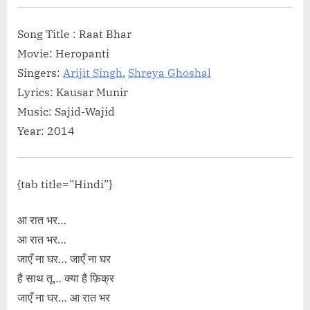
%a4%be%e0%a4%af%e0%a5%87-jab-
aye-lyrics-in/" class="more-link">Read
Song Title : Raat Bhar
"screen-reader-text"> “जब कोई बात बिगड़
Movie: Heropanti
 Bigad Jaye Lyrics in”</span> »</a></p>
Singers:
Arijit Singh
,
Shreya Ghoshal
Lyrics: Kausar Munir
Music: Sajid-Wajid
Year: 2014
{tab title=”Hindi”}
आ रात भर…
आ रात भर…
जाएँ ना घर… जाएँ ना घर
है साथ तू… क्या है फ़िक्र
जाएँ ना घर… आ रात भर