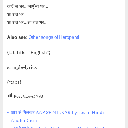
जाएँ ना घर…जाएँ ना घर…
आ रात भर
आ रात भर…आ रात भर…
:
Also see
Other songs of Heropanti
{tab title=”English”}
sample-lyrics
{/tabs}
Post Views:
798
Post
P
आप से मिलकर AAP SE MILKAR Lyrics in Hindi –
r
AndhaDhun
navigation
e
N