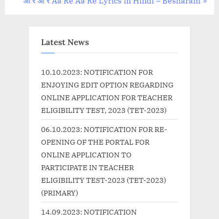
आ रे आ रे Aa Re Aa Re Lyrics in Hindi – Besharam
v
e
i
x
o
t
Latest News
u
P
s
o
10.10.2023: NOTIFICATION FOR
P
s
ENJOYING EDIT OPTION REGARDING
o
t
ONLINE APPLICATION FOR TEACHER
s
:
ELIGIBILITY TEST, 2023 (TET-2023)
t
06.10.2023: NOTIFICATION FOR RE-
:
OPENING OF THE PORTAL FOR
ONLINE APPLICATION TO
PARTICIPATE IN TEACHER
ELIGIBILITY TEST-2023 (TET-2023)
(PRIMARY)
14.09.2023: NOTIFICATION