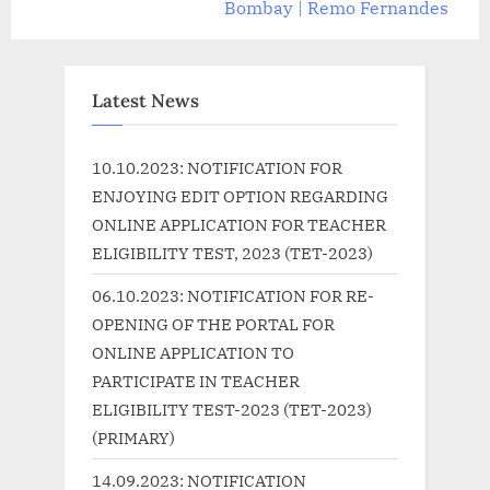
v
e
Bombay | Remo Fernandes
i
x
o
t
u
P
Latest News
s
o
P
s
10.10.2023: NOTIFICATION FOR
o
t
ENJOYING EDIT OPTION REGARDING
s
:
ONLINE APPLICATION FOR TEACHER
t
ELIGIBILITY TEST, 2023 (TET-2023)
:
06.10.2023: NOTIFICATION FOR RE-
OPENING OF THE PORTAL FOR
ONLINE APPLICATION TO
PARTICIPATE IN TEACHER
ELIGIBILITY TEST-2023 (TET-2023)
(PRIMARY)
14.09.2023: NOTIFICATION