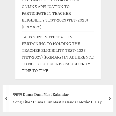
ONLINE APPLICATION TO
PARTICIPATE IN TEACHER
ELIGIBILITY TEST-2023 (TET-2023)
(PRIMARY)
14.09.2023: NOTIFICATION
PERTAINING TO HOLDING THE
TEACHER ELIGIBILITY TEST-2023
(TET-2023) (PRIMARY) IN ADHERENCE
TO NCTE GUIDELINES ISSUED FROM
TIME TO TIME
आइन्दा Aainda
 Dum Mast Kalandar
Madalina Bel
prev
nex
: Duma Dum Mast Kalandar Movie: D-Day
Song Title :
a Singh Music: Shankar-Ehsaan-Loy Year: 2013
Singers: Arko
ishi Kapoor,...<p class="more-link-wrap"><a