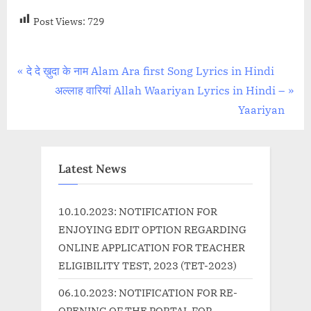
Post Views:
729
Post
P
दे दे ख़ुदा के नाम Alam Ara first Song Lyrics in Hindi
r
N
अल्लाह वारियां Allah Waariyan Lyrics in Hindi –
navigation
e
e
Yaariyan
v
x
i
t
o
P
Latest News
u
o
s
s
10.10.2023: NOTIFICATION FOR
P
t
ENJOYING EDIT OPTION REGARDING
o
:
ONLINE APPLICATION FOR TEACHER
s
ELIGIBILITY TEST, 2023 (TET-2023)
t
06.10.2023: NOTIFICATION FOR RE-
:
OPENING OF THE PORTAL FOR