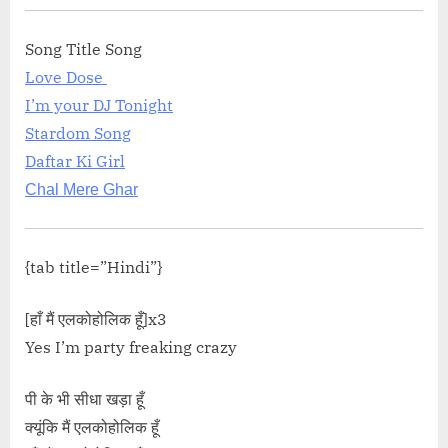
ink">Read More<span class="screen-
मोहब्बत हो ना जाये Mohabbat Ho Na Jaye Lyrics
Song Title Song
oor”</span> »</a></p>
Love Dose
I’m your DJ Tonight
Stardom Song
Daftar Ki Girl
Chal Mere Ghar
{tab title=”Hindi”}
[हाँ मैं एलकोहोलिक हूँ]x3
Yes I’m party freaking crazy
पी के भी सीधा खड़ा हूँ
क्यूंकि मैं एलकोहोलिक हूँ