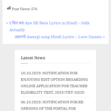
Post Views:
576
Post
P
ए दिल बता Aye Dil Bata Lyrics in Hindi – Ishk
r
Actually
navigation
e
N
आवारगी Awargi song Hindi Lyrics – Love Games
v
e
i
x
o
t
Latest News
u
P
s
o
10.10.2023: NOTIFICATION FOR
P
s
ENJOYING EDIT OPTION REGARDING
o
t
ONLINE APPLICATION FOR TEACHER
s
:
ELIGIBILITY TEST, 2023 (TET-2023)
t
06.10.2023: NOTIFICATION FOR RE-
:
OPENING OF THE PORTAL FOR