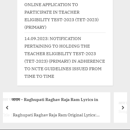
ONLINE APPLICATION TO
PARTICIPATE IN TEACHER
ELIGIBILITY TEST-2023 (TET-2023)
(PRIMARY)
14.09.2023: NOTIFICATION
PERTAINING TO HOLDING THE
TEACHER ELIGIBILITY TEST-2023
(TET-2023) (PRIMARY) IN ADHERENCE
TO NCTE GUIDELINES ISSUED FROM
TIME TO TIME
hav Raja Ram Lyrics in
आज उनसे मिलना है Aaj Unse Milna Hai
prev
nex
Song Title Aaj Unse Milna Hai song l
 Ram Original Lyrics:
song is from movie Prem Ratan Dha
Hindi”} Original Version
class="more-link-wrap"><a
p class="more-link-