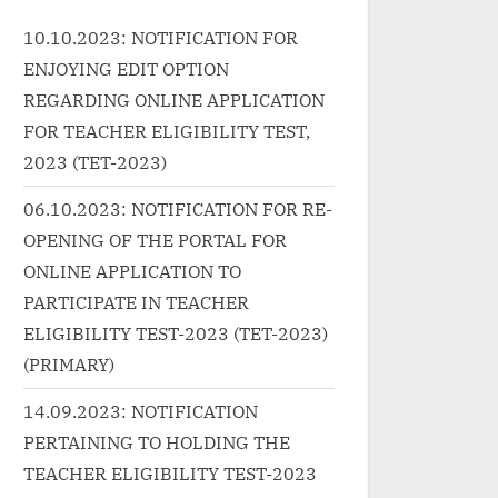
llon,...<p
1991...<p class="more-link-
10.10.2023: NOTIFICATION FOR
re-link-wrap"><a
wrap"><a
ENJOYING EDIT OPTION
//progressivelearnin
href="http://progressivelearnin
egorized/maang-
g.in/uncategorized/%e0%a4%a
REGARDING ONLINE APPLICATION
n-tujhe-taqdeer-se-
6%e0%a5%87%e0%a4%96%e
FOR TEACHER ELIGIBILITY TEST,
ass="more-
0%a4%be-
2023 (TET-2023)
d More<span
%e0%a4%b9%e0%a5%88-
06.10.2023: NOTIFICATION FOR RE-
een-reader-text">
%e0%a4%aa%e0%a4%b9%e0
OPENING OF THE PORTAL FOR
ं तुझे तक़दीर से-Maang
%a4%b2%e0%a5%80-
ONLINE APPLICATION TO
n Tujhe Taqdeer Se
%e0%a4%ac%e0%a4%be%e0
pan> »</a></p>
%a4%b0-dekha-hai-pehli-
PARTICIPATE IN TEACHER
baar-lyrics-in-hindi/"
ELIGIBILITY TEST-2023 (TET-2023)
class="more-link">Read
(PRIMARY)
More<span class="screen-
14.09.2023: NOTIFICATION
reader-text"> “देखा है पहली बार
PERTAINING TO HOLDING THE
Dekha Hai Pehli Baar Lyrics
TEACHER ELIGIBILITY TEST-2023
in”</span> »</a></p>