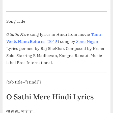
तेरा नखरा ATT TERA YAAR Lyrics in Hind
on
Song”</span> »</a></p>
Song Title
O Sathi Mere
song lyrics in Hindi
from movie
Tanu
Weds Manu Returns
(
2015
)
sung by
Sonu Nigam
.
Lyrics penned by Raj SheKhar. Composed by Krsna
Solo. Starring R Madhavan, Kangna Ranaut. Music
label Eros International.
{tab title=”Hindi”}
O Sathi Mere Hindi Lyrics
आ हा हा.. आ हा हा..