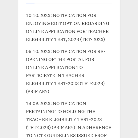
s
o
P
s
10.10.2023: NOTIFICATION FOR
o
t
ENJOYING EDIT OPTION REGARDING
s
:
ONLINE APPLICATION FOR TEACHER
t
ELIGIBILITY TEST, 2023 (TET-2023)
:
06.10.2023: NOTIFICATION FOR RE-
OPENING OF THE PORTAL FOR
ONLINE APPLICATION TO
PARTICIPATE IN TEACHER
ELIGIBILITY TEST-2023 (TET-2023)
(PRIMARY)
14.09.2023: NOTIFICATION
PERTAINING TO HOLDING THE
TEACHER ELIGIBILITY TEST-2023
(TET-2023) (PRIMARY) IN ADHERENCE
TO NCTE GUIDELINES ISSUED FROM