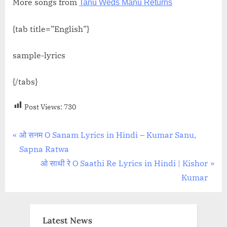
More songs from
Tanu Weds Manu Returns
{tab title=”English”}
sample-lyrics
{/tabs}
Post Views:
730
Post
P
ओ सनम O Sanam Lyrics in Hindi – Kumar Sanu,
r
Sapna Ratwa
navigation
e
N
ओ साथी रे O Saathi Re Lyrics in Hindi | Kishor
v
e
Kumar
i
x
o
t
u
P
Latest News