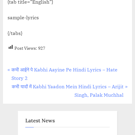
{tab title=”English”}
sample-lyrics
{/tabs}
Post Views:
927
Post
P
कभी आईने पे Kabhi Aayine Pe Hindi Lyrics – Hate
r
Story 2
navigation
e
N
कभी यादों में Kabhi Yaadon Mein Hindi Lyrics – Arijit
v
e
Singh, Palak Muchhal
i
x
o
t
u
P
Latest News
s
o