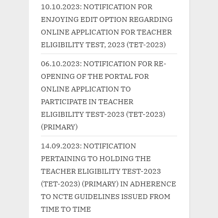
P
s
10.10.2023: NOTIFICATION FOR
o
t
ENJOYING EDIT OPTION REGARDING
s
:
ONLINE APPLICATION FOR TEACHER
t
ELIGIBILITY TEST, 2023 (TET-2023)
:
06.10.2023: NOTIFICATION FOR RE-
OPENING OF THE PORTAL FOR
ONLINE APPLICATION TO
PARTICIPATE IN TEACHER
ELIGIBILITY TEST-2023 (TET-2023)
(PRIMARY)
14.09.2023: NOTIFICATION
PERTAINING TO HOLDING THE
TEACHER ELIGIBILITY TEST-2023
(TET-2023) (PRIMARY) IN ADHERENCE
TO NCTE GUIDELINES ISSUED FROM
TIME TO TIME