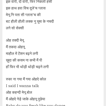
इक वारी, दो वारी, फिर निकली हंसी
इक हाथ हवा विच दूजे’च ग्लास
मेनू नि पता सी ग्लास’च की
बट हौली हौली लक्क नु घुमा के नचदी
लगे सो सेक्सी
ओह तक्दी मेनू
मैं तकदा ओहनू
माहौल में टेंशन बढ़ने लगी
ख़ुदा की कसम ना कभी मैं पी
हाँ फिर भी थोड़ी थोड़ी चढ़ने लगी
रुका ना गया मैं गया ओहदे कोल
I said I wanna talk
ओह कहन्दी मेनू बोल
मैं ओहदे नेड़े जाके ओहनू पुछेया
Baby do you freak like you dance