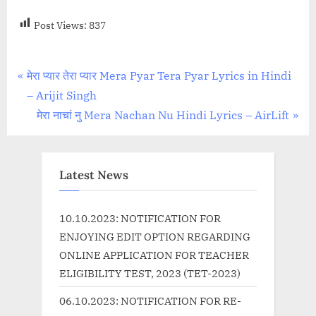
Post Views:
837
Post
P
मेरा प्यार तेरा प्यार Mera Pyar Tera Pyar Lyrics in Hindi
r
– Arijit Singh
navigation
e
N
मेरा नाचां नु Mera Nachan Nu Hindi Lyrics – AirLift
v
e
i
x
o
t
Latest News
u
P
s
o
10.10.2023: NOTIFICATION FOR
P
s
ENJOYING EDIT OPTION REGARDING
o
t
ONLINE APPLICATION FOR TEACHER
s
:
ELIGIBILITY TEST, 2023 (TET-2023)
t
06.10.2023: NOTIFICATION FOR RE-
: