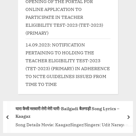
OPENING OF THE PORTAL FOR
ONLINE APPLICATION TO
PARTICIPATE IN TEACHER
ELIGIBILITY TEST-2023 (TET-2023)
(PRIMARY)
14.09.2023: NOTIFICATION
PERTAINING TO HOLDING THE
TEACHER ELIGIBILITY TEST-2023
(TET-2023) (PRIMARY) IN ADHERENCE
TO NCTE GUIDELINES ISSUED FROM
TIME TO TIME
तेरी मेरी यारी-Bailgadi बैलगाड़ी Song Lyrics –
तेरे हम ऐ सनम-T
prev
nex
Song Details Mov
ovie: KaagazSinger/Singers: Udit Narayan,
Kumar Sanu, An
ic Director: Pravesh Mallick Lyricist: