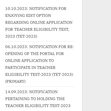
and
Rao,...<p class="more-link-
class="m
10.10.2023: NOTIFICATION FOR
..<p
wrap"><a
href="ht
ENJOYING EDIT OPTION
><a
href="http://progressivelearnin
g.in/un
earnin
g.in/uncategorized/parbat-ke-
f-
REGARDING ONLINE APPLICATION
e-
peechhe-chambe-da-lyrics/"
%e0%a4
FOR TEACHER ELIGIBILITY TEST,
hai-
class="more-link">Read
%a4%97
2023 (TET-2023)
More<span class="screen-
%a6%e0%
06.10.2023: NOTIFICATION FOR RE-
reader-text"> “परबत के पीछे, चम्बे दा
hindi-ly
OPENING OF THE PORTAL FOR
t">
गाँव-Parbat Ke Peechhe Chambe
vishal-d
ONLINE APPLICATION TO
 बोलो ना-
Da Lyrics”</span> »</a></p>
link">R
r Kiya
class="s
PARTICIPATE IN TEACHER
></p>
जीगीदा Ay
ELIGIBILITY TEST-2023 (TET-2023)
Bewakoof
(PRIMARY)
Dadlani”
14.09.2023: NOTIFICATION
PERTAINING TO HOLDING THE
TEACHER ELIGIBILITY TEST-2023