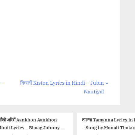
N
 –
किस्तों Kiston Lyrics in Hindi – Jubin
e
Nautiyal
x
t
P
ँखों आँखों Aankhon Aankhon
तमन्ना Tamanna Lyrics in
o
indi Lyrics – Bhaag Johnny |
– Sung by Monali Thaku
s