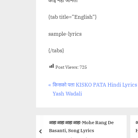
कोई नहीं जानता
{tab title=”English”}
sample-lyrics
{/tabs}
Post Views:
725
Post
P
किसको पता KISKO PATA Hindi Lyrics
r
Yash Wadali
navigation
e
v
i
आहा आहा आहा आहा-Mohe Rang De
आ
ara
o
Basanti, Song Lyrics
H
prev
Bechara Movie:
u