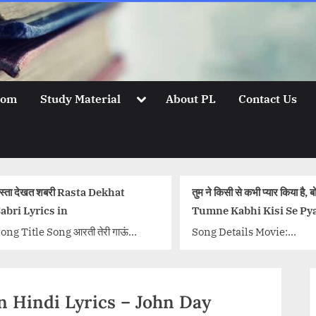
Toggle
oom
Study Material
About PL
Contact Us
sub-
menu
स्ता देखत शबरी Rasta Dekhat
तुम ने किसी से कभी प्यार किया है, ब
abri Lyrics in
Tumne Kabhi Kisi Se Pya
Hai Lyrics
ong Title Song आरती तेरी गाऊं
Song Details Movie:
ain Aarti Teri Gaun हे गोपाल कृष्णा
Dharmatma Singer/Singe
ey Gopal Krishna Karun Aarti
Lata Mangeshkar, Mukes
eri {tab...<p class="more-link-
Music Director: Kalyanji
ein Hindi Lyrics – John Day
rap"><a
Anandji Lyricist: Indeev