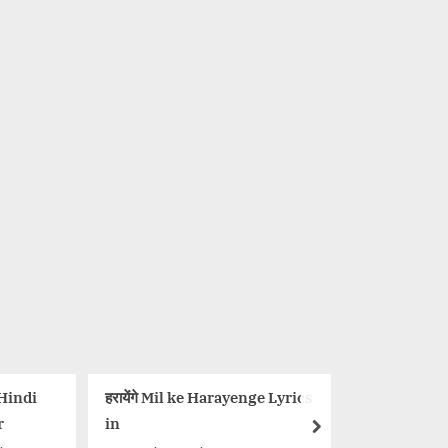
 Hindi
हरायेंगे Mil ke Harayenge Lyrics
एक वो भी 
r
in
Diwali T
next