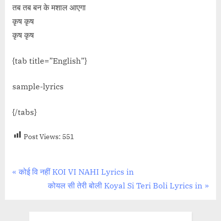
तब तब बन के मशाल आएगा
कृष कृष
कृष कृष
{tab title=”English”}
sample-lyrics
{/tabs}
Post Views:
551
Post
P
कोई वि नहीं KOI VI NAHI Lyrics in
r
N
कोयल सी तेरी बोली Koyal Si Teri Boli Lyrics in
navigation
e
e
v
x