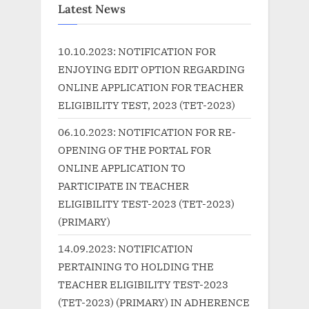
i
t
Latest News
o
P
u
o
10.10.2023: NOTIFICATION FOR
s
s
ENJOYING EDIT OPTION REGARDING
P
t
ONLINE APPLICATION FOR TEACHER
o
:
ELIGIBILITY TEST, 2023 (TET-2023)
s
06.10.2023: NOTIFICATION FOR RE-
t
OPENING OF THE PORTAL FOR
:
ONLINE APPLICATION TO
PARTICIPATE IN TEACHER
ELIGIBILITY TEST-2023 (TET-2023)
(PRIMARY)
14.09.2023: NOTIFICATION
PERTAINING TO HOLDING THE
TEACHER ELIGIBILITY TEST-2023
(TET-2023) (PRIMARY) IN ADHERENCE