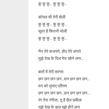
Peeli”</span> »</a>
कू कु कु.. कु कु कु..
कोयल सी तेरी बोली
कु कु कु.. कु कु कु..
सूरत है कितनी भोली
कू कु कु.. कु कु कु..
नैन तेरे कजरारे, होंठ तेरे अंगारे
तुझे देख के दिल मेरा खोने लगा..
बातों में तेरी सरगम
छन छन छन छन..छन छन छन छन..
मन को लुभाए प्रीतम
छन छन छन छन..छन छन छन छन..
रंग तेरा रंगीला, तू है छैल छबीला
तुझे देख के कुछ मुझे होने लगा