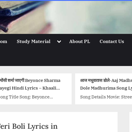
Toggle
oom
Study Material
About PL
Contact Us
sub-
menu
yonce Sharma
आज मधुवातास डोले-Aaj Madhuvatas
आँखे 
– Khaali
Dole Madhurima Song Lyrics
Rani
की र
yonce
Song Details Movie: Stree
Song
: Khaali
Singer/Singers: Mahendra
Sing
h Aziz,
Kapoor, Lata Mangeshkar Music
Moh
 Kumaar,
Director: Chitalkar
Dire
Teri Boli Lyrics in
ishal...<p
Ramchandra Lyricist: Bharat
Majr