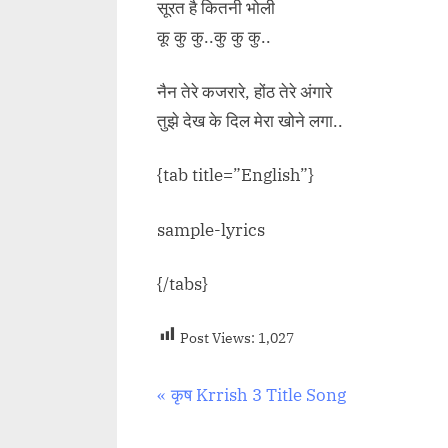
सूरत है कितनी भोली
कू कु कु..कु कु कु..
नैन तेरे कजरारे, होंठ तेरे अंगारे
तुझे देख के दिल मेरा खोने लगा..
{tab title=”English”}
sample-lyrics
{/tabs}
Post Views:
1,027
Post
P
कृष Krrish 3 Title Song
r
navigation