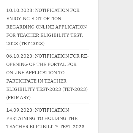
rs/Actresses: K L...<p
wrap"><a
10.10.2023: NOTIFICATION FOR
ss="more-link-wrap"><a
href="http://progressivelear
ENJOYING EDIT OPTION
="http://progressivelearnin
g.in/uncategorized/%e0%a
/uncategorized/mere-
f%e0%a4%95-
REGARDING ONLINE APPLICATION
o-ki-rani-ruhi-ruhi-ruhi-
%e0%a4%ac%e0%a4%be%
FOR TEACHER ELIGIBILITY TEST,
-lyrics/" class="more-
%a4%a4-
2023 (TET-2023)
k">Read More<span
%e0%a4%b9%e0%a5%88-e
06.10.2023: NOTIFICATION FOR RE-
s="screen-reader-text">
baat-hai-hindi-lyrics-payal-
OPENING OF THE PORTAL FOR
 नींदो के ख़ज़ाने है-Mere Sapno
dev/" class="more-link">Re
ONLINE APPLICATION TO
ani Ruhi Ruhi Ruhi | मेरे सपनो
More<span class="screen-
ानी Song Lyrics”</span>
reader-text"> “एक बात है Ek Ba
PARTICIPATE IN TEACHER
></p>
Hai Hindi Lyrics – Payal
ELIGIBILITY TEST-2023 (TET-2023)
Dev”</span> »</a></p>
(PRIMARY)
14.09.2023: NOTIFICATION
PERTAINING TO HOLDING THE
TEACHER ELIGIBILITY TEST-2023