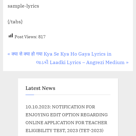
sample-lyrics
{/tabs}
Post Views:
817
Post
P
क्या से क्या हो गया Kya Se Kya Ho Gaya Lyrics in
r
N
લાડકી Laadki Lyrics – Angrezi Medium
navigation
e
e
v
x
i
t
Latest News
o
P
u
o
10.10.2023: NOTIFICATION FOR
s
s
ENJOYING EDIT OPTION REGARDING
P
t
ONLINE APPLICATION FOR TEACHER
o
:
ELIGIBILITY TEST, 2023 (TET-2023)