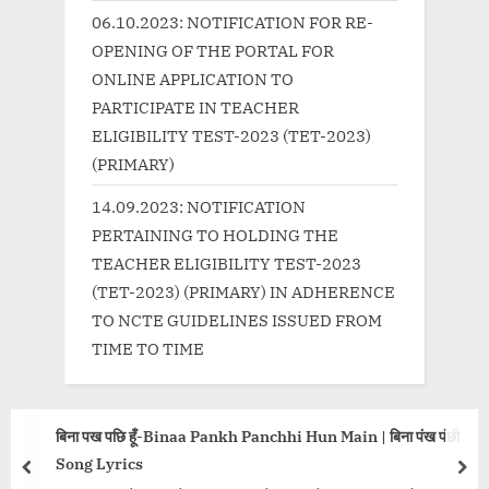
s
06.10.2023: NOTIFICATION FOR RE-
t
OPENING OF THE PORTAL FOR
:
ONLINE APPLICATION TO
PARTICIPATE IN TEACHER
ELIGIBILITY TEST-2023 (TET-2023)
(PRIMARY)
14.09.2023: NOTIFICATION
PERTAINING TO HOLDING THE
TEACHER ELIGIBILITY TEST-2023
(TET-2023) (PRIMARY) IN ADHERENCE
TO NCTE GUIDELINES ISSUED FROM
TIME TO TIME
पछि हूँ-Binaa Pankh Panchhi Hun Main | बिना पंख पंछी
आओ ना Aa
yrics
prev
nex
Song Tit