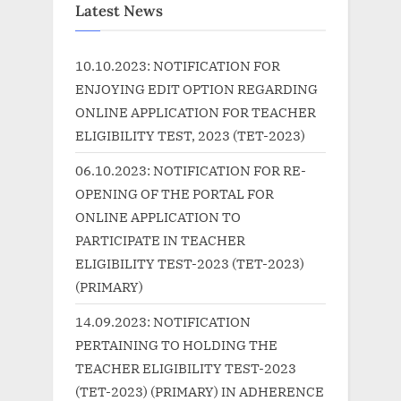
u
P
Latest News
s
o
P
s
10.10.2023: NOTIFICATION FOR
o
t
ENJOYING EDIT OPTION REGARDING
s
:
ONLINE APPLICATION FOR TEACHER
t
ELIGIBILITY TEST, 2023 (TET-2023)
:
06.10.2023: NOTIFICATION FOR RE-
OPENING OF THE PORTAL FOR
ONLINE APPLICATION TO
PARTICIPATE IN TEACHER
ELIGIBILITY TEST-2023 (TET-2023)
(PRIMARY)
14.09.2023: NOTIFICATION
PERTAINING TO HOLDING THE
TEACHER ELIGIBILITY TEST-2023
(TET-2023) (PRIMARY) IN ADHERENCE