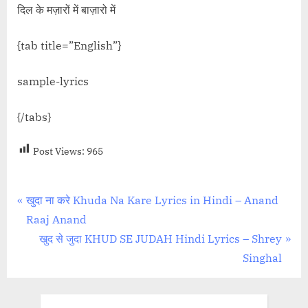
दिल के मज़ारों में बाज़ारो में
{tab title=”English”}
sample-lyrics
{/tabs}
Post Views:
965
Post
P
खुदा ना करे Khuda Na Kare Lyrics in Hindi – Anand
r
Raaj Anand
navigation
e
N
खुद से जुदा KHUD SE JUDAH Hindi Lyrics – Shrey
v
e
Singhal
i
x
o
t