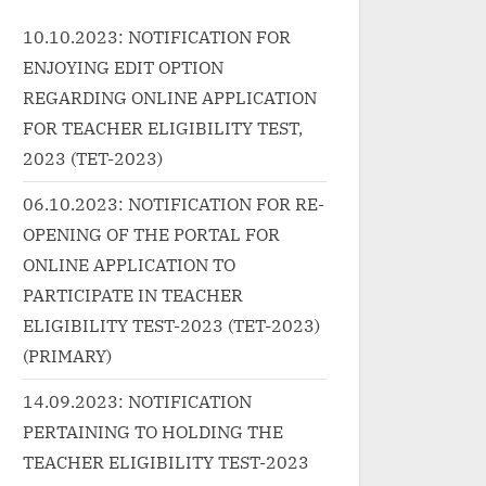
kh and...<p
href="http://progressivelearnin
10.10.2023: NOTIFICATION FOR
"more-link-wrap"><a
g.in/uncategorized/%e0%a4%
ENJOYING EDIT OPTION
ttp://progressivelearnin
0%e0%a5%88%e0%a4%a8%e
categorized/pyar-
0%a4%be-raina-hindi-lyrics-
REGARDING ONLINE APPLICATION
bhi-hai-pyar-tumko-
fukrey-returns/" class="more-
FOR TEACHER ELIGIBILITY TEST,
-lyrics/" class="more-
link">Read More<span
2023 (TET-2023)
Read More<span
class="screen-reader-text">
06.10.2023: NOTIFICATION FOR RE-
"screen-reader-text">
“रैना Raina Hindi Lyrics –
OPENING OF THE PORTAL FOR
ng>अभिजीत</strong> :-
Fukrey Returns”</span> »</a>
ONLINE APPLICATION TO
umko Bhi Hai Pyar
</p>
Bhi Hai Lyrics”</span>
PARTICIPATE IN TEACHER
/p>
ELIGIBILITY TEST-2023 (TET-2023)
(PRIMARY)
14.09.2023: NOTIFICATION
PERTAINING TO HOLDING THE
TEACHER ELIGIBILITY TEST-2023