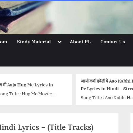
Toggle
oom
Study Material
About PL
Contact Us
sub-
menu
आओ कभी हवेली पे Aao Kabhi Haveli
अभिजीत
s in
Pe Lyrics in Hindi – Stree
Pyar T
ie:
Song Title : Aao Kabhi Haveli Pe
Song De
inger:
Lyrics Singers: Badshah,
Chalte 
 Kumaar
Nikhita Gandhi, Sachin-Jigar
and Al
Music
Music: Sachin-Jigar Lyrics:
Directo
more-
indi Lyrics – (Title Tracks)
Badshah, Jigar Saraiya Music...
Javed A