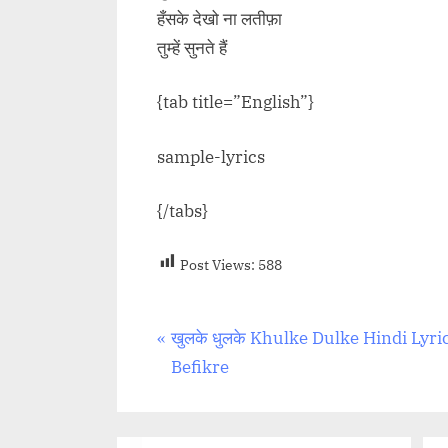
हँसके देखो ना लतीफ़ा
तुम्हें सुनते हैं
{tab title=”English”}
sample-lyrics
{/tabs}
Post Views:
588
Post
P
खुलके धुलके Khulke Dulke Hindi Lyri
r
Befikre
navigation
e
v