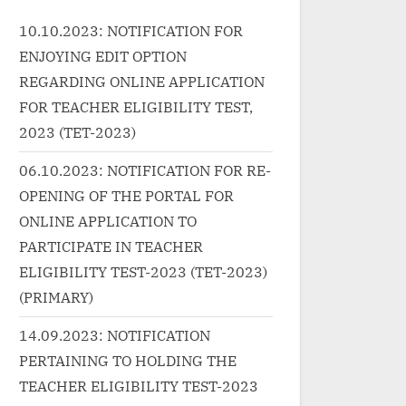
k-wrap"><a
w
href="http://progressivelearnin
10.10.2023: NOTIFICATION FOR
ressivelearnin
h
g.in/uncategorized/%e0%a4%a
ENJOYING EDIT OPTION
ized/%e0%a4%9
g
e%e0%a5%8b%e0%a4%b9%e
0%a4%ae-
REGARDING ONLINE APPLICATION
0%a4%ac%e0%a5%8d%e0%a
hindi-
FOR TEACHER ELIGIBILITY TEST,
4%ac%e0%a4%a4-mohabbat-
-kuhad/"
2023 (TET-2023)
lyrics-in-hindi/" class="more-
k">Read
link">Read More<span
06.10.2023: NOTIFICATION FOR RE-
="screen-
class="screen-reader-text">
OPENING OF THE PORTAL FOR
कदम Kadam
m
“मोहब्बत Mohabbat Lyrics
ONLINE APPLICATION TO
 Karwaan |
c
in”</span> »</a></p>
/span> »</a>
M
PARTICIPATE IN TEACHER
r
ELIGIBILITY TEST-2023 (TET-2023)
M
(PRIMARY)
»
14.09.2023: NOTIFICATION
PERTAINING TO HOLDING THE
TEACHER ELIGIBILITY TEST-2023