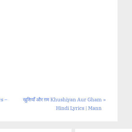
N
cs –
खुशियाँ और ग़म Khushiyan Aur Gham
e
Hindi Lyrics | Mann
x
t