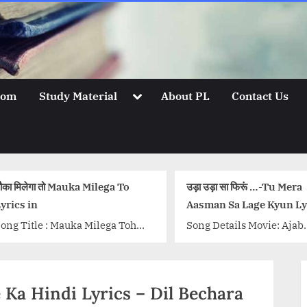
Toggle
oom
Study Material
About PL
Contact Us
sub-
menu
उड़ा उड़ा सा फिरूं …-Tu Mera
कदम Kadam Lyrics
Aasman Sa Lage Kyun Lyrics
Karwaan | Prate
Song Details Movie: Ajab
Song Title : Kada
Gazabb Love Singer/Singers:
Movie: Karwaan S
Mika Singh, Antara Mitra,
Prateek Kuhad Mu
Mohammed Irfan, Mohit
Kuhad Lyrics: Pr
e Ka Hindi Lyrics – Dil Bechara
Chauhan, Dalvinder Singh
Music Label: T-Ser