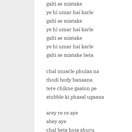
galti se mistake
ye hi umar hai karle
galti se mistake
ye hi umar hai karle
galti se mistake
ye hi umar hai karle
galti se mistake beta
chal muscle phulaa na
thodi body banaana
tere chikne gaalon pe
stubble ki phasal ugaana
arey re re aye
abey aye
chal beta hoja shuru