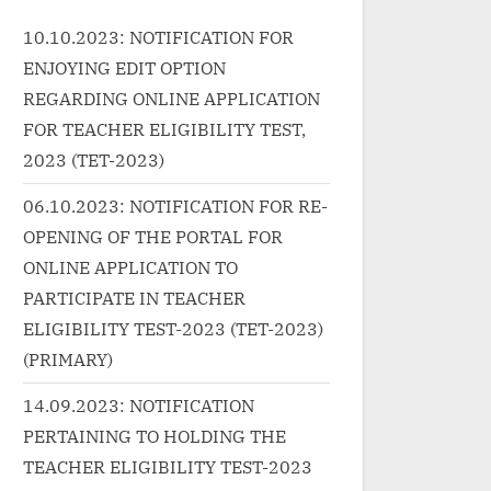
tere...<p class="more-link-
<p cla
p"><a
10.10.2023: NOTIFICATION FOR
wrap"><a
href="h
elearnin
ENJOYING EDIT OPTION
href="http://progressivelearnin
g.in/u
%e0%a4%a
g.in/uncategorized/tohfa-song-
chehra
REGARDING ONLINE APPLICATION
4%b0%e
lyrics-in-hindi-vayu/"
song-l
FOR TEACHER ELIGIBILITY TEST,
c%e0%a
class="more-link">Read
link">
2023 (TET-2023)
lyrics-
More<span class="screen-
class=
-
06.10.2023: NOTIFICATION FOR RE-
reader-text"> “जब तेरे आस पास रहता
“मेरी बेच
OPENING OF THE PORTAL FOR
हूँ मैं-Tohfa तोहफ़ा Song Lyrics in
Chehra
ext">
ONLINE APPLICATION TO
Hindi – Vayu”</span> »</a>
Song L
yrics
</p>
PARTICIPATE IN TEACHER
ELIGIBILITY TEST-2023 (TET-2023)
(PRIMARY)
14.09.2023: NOTIFICATION
PERTAINING TO HOLDING THE
TEACHER ELIGIBILITY TEST-2023