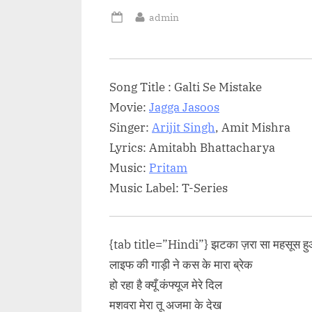
 Sinha,...<p
Music Label:...<p class="more-
By
admin
ink-wrap"><a
link-wrap"><a
Posted
on
ogressivelearnin
href="http://progressivelearnin
zed/aaj-sajan-
g.in/uncategorized/suraiyya-
o-song-lyrics/"
thugs-of-hindostan-katrina-
Song Title : Galti Se Mistake
ink">Read
kaifhindi/" class="more-
Movie:
Jagga Jasoos
ss="screen-
link">Read More<span
Singer:
Arijit Singh
, Amit Mishra
आज सजन मोहे अंग
class="screen-reader-text">
Lyrics: Amitabh Bhattacharya
n Mohe Ang
“सुरैय्या Suraiyya – Thugs Of
Music:
Pritam
rics”</span>
Hindostan | Katrina
Music Label: T-Series
Kaif”</span> »</a></p>
{tab title=”Hindi”} झटका ज़रा सा महसूस ह
लाइफ की गाड़ी ने कस के मारा ब्रेक
हो रहा है क्यूँ कंफ्यूज मेरे दिल
मशवरा मेरा तू अजमा के देख