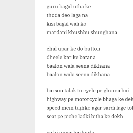
guru bagal utha ke
thoda deo laga na
kisi bagal wali ko
mardani khushbu shunghana
chal upar ke do button
dheele kar ke batana
baalon wala seena dikhana
baalon wala seena dikhana
barson talak tu cycle pe ghuma hai
highway pe motorcycle bhaga ke de
speed mein tujhko agar sardi lage to
seat pe piche ladki bitha ke dekh
ye hi umar hai karle