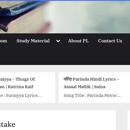
Toggle
oom
Study Material
About PL
Contact Us
sub-
menu
परिंदा Parinda Hindi Lyrics –
पुर्जा Main Purza Tera Ly
Amaal Mallik | Saina
Song Title : Purza Movi
Song Title : Parinda Movie:
Akira (2016) Singer: Ari
Saina Singer: Amaal Mallik
Singh Lyrics: Manoj M
Lyrics: Manoj Muntashir Music:
Music: Vishal-Shekhar
Amaal Mallik Label: T-Series
Label: T-Series {tab
stake
{tab title=”Hindi”} जलना...<p
title=”Hindi”} इक...<p