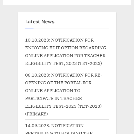
i
x
o
t
u
P
Latest News
s
o
P
s
10.10.2023: NOTIFICATION FOR
o
t
ENJOYING EDIT OPTION REGARDING
s
:
ONLINE APPLICATION FOR TEACHER
t
ELIGIBILITY TEST, 2023 (TET-2023)
:
06.10.2023: NOTIFICATION FOR RE-
OPENING OF THE PORTAL FOR
ONLINE APPLICATION TO
PARTICIPATE IN TEACHER
ELIGIBILITY TEST-2023 (TET-2023)
(PRIMARY)
14.09.2023: NOTIFICATION
PERTAINING TO HOLDING THE