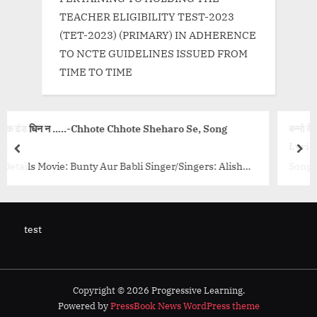
TEACHER ELIGIBILITY TEST-2023
(TET-2023) (PRIMARY) IN ADHERENCE
TO NCTE GUIDELINES ISSUED FROM
TIME TO TIME
Chhote Sheharo Se, Song
बन्नो के हाथ भरी मेहँदी-Banno Ke 
Lyrics
prev
nex
Babli Singer/Singers: Alisha
Song Details Movie: Chandani 
la, Javed Ali, Loy
Bhosle, Lata Mangeshkar, Moh
ihira Joshi,...<p
Shamshad Begum, Sunder, Ush
Director:...<p class="more-lin
test
ing.in/uncategorized/chhote-
href="http://progressivelearni
s/" class="more-link">Read
ke-hath-bhari-mehandi-song-ly
-text"> “दिन धिनक ढंड धिन न
link">Read More<span class="scr
 Song Lyrics”</span> »</a>
हाथ भरी मेहँदी-Banno Ke Hath Bha
Copyright © 2026 Progressive Learning.
Powered by
PressBook News WordPress theme
Lyrics”</span> »</a></p>