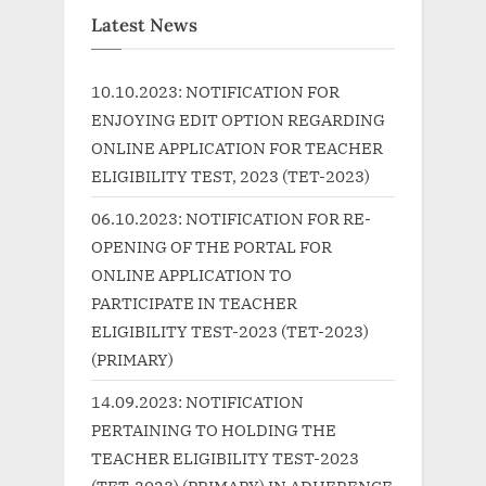
o
P
Latest News
u
o
s
s
10.10.2023: NOTIFICATION FOR
P
t
ENJOYING EDIT OPTION REGARDING
o
:
ONLINE APPLICATION FOR TEACHER
s
ELIGIBILITY TEST, 2023 (TET-2023)
t
06.10.2023: NOTIFICATION FOR RE-
:
OPENING OF THE PORTAL FOR
ONLINE APPLICATION TO
PARTICIPATE IN TEACHER
ELIGIBILITY TEST-2023 (TET-2023)
(PRIMARY)
14.09.2023: NOTIFICATION
PERTAINING TO HOLDING THE
TEACHER ELIGIBILITY TEST-2023