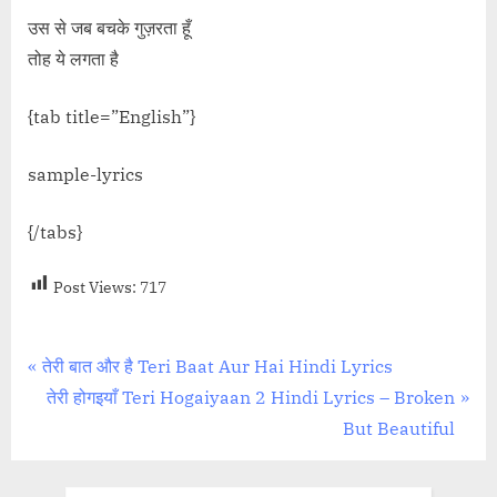
उस से जब बचके गुज़रता हूँ
तोह ये लगता है
{tab title=”English”}
sample-lyrics
{/tabs}
Post Views:
717
Post
P
तेरी बात और है Teri Baat Aur Hai Hindi Lyrics
r
N
तेरी होगइयाँ Teri Hogaiyaan 2 Hindi Lyrics – Broken
navigation
e
e
But Beautiful
v
x
i
t