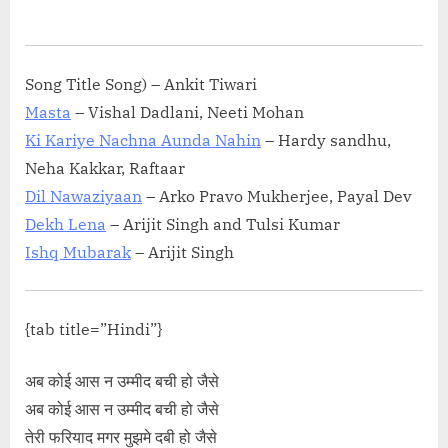
%a4%95%e0%a5%81%e0%a4%b0%e0%a4%be-2/"
on
class="more-link">Read More<span class="screen-
reader-text"> “बेवफ़ा तेरा यूँ मुस्कुराना Bewafa Tera Yun
Song Title Song) – Ankit Tiwari
Muskurana Lyrics in Hindi – Jubin Nautiyal”</span> »</a>
Masta
– Vishal Dadlani, Neeti Mohan
</p>
Ki Kariye Nachna Aunda Nahin
– Hardy sandhu,
Neha Kakkar, Raftaar
Dil Nawaziyaan
– Arko Pravo Mukherjee, Payal Dev
Dekh Lena
– Arijit Singh and Tulsi Kumar
Ishq Mubarak
– Arijit Singh
{tab title=”Hindi”}
अब कोई आस न उम्मीद बची हो जैसे
अब कोई आस न उम्मीद बची हो जैसे
तेरी फरियाद मगर मुझमे दबी हो जैसे