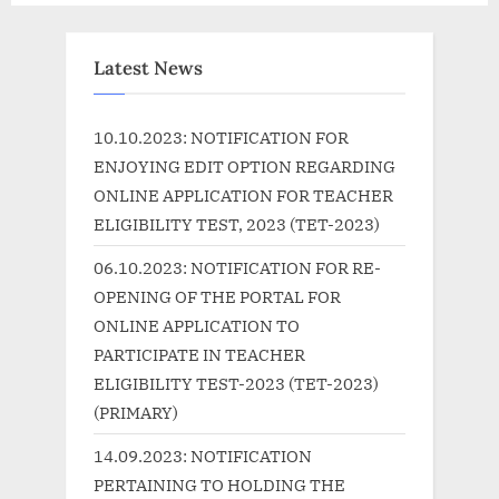
e
e
x
v
t
i
Latest News
P
o
o
u
10.10.2023: NOTIFICATION FOR
s
s
ENJOYING EDIT OPTION REGARDING
t
P
ONLINE APPLICATION FOR TEACHER
:
o
ELIGIBILITY TEST, 2023 (TET-2023)
s
06.10.2023: NOTIFICATION FOR RE-
t
OPENING OF THE PORTAL FOR
:
ONLINE APPLICATION TO
PARTICIPATE IN TEACHER
ELIGIBILITY TEST-2023 (TET-2023)
(PRIMARY)
14.09.2023: NOTIFICATION
PERTAINING TO HOLDING THE