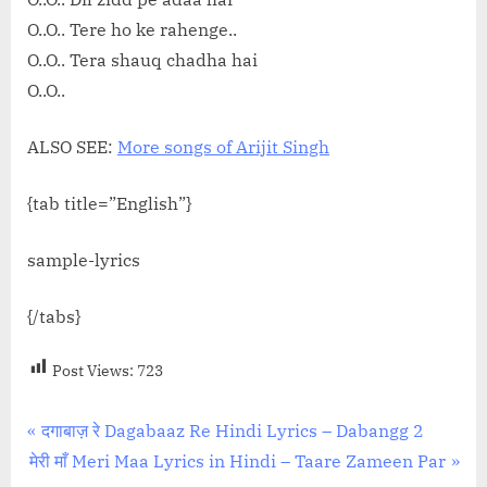
O..O.. Tere ho ke rahenge..
O..O.. Tera shauq chadha hai
O..O..
ALSO SEE:
More songs of Arijit Singh
{tab title=”English”}
sample-lyrics
{/tabs}
Post Views:
723
Post
P
दगाबाज़ रे Dagabaaz Re Hindi Lyrics – Dabangg 2
N
r
मेरी माँ Meri Maa Lyrics in Hindi – Taare Zameen Par
navigation