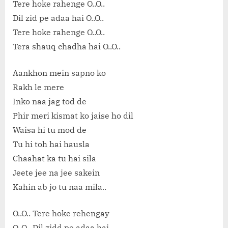
Tere hoke rahenge O..O..
Dil zid pe adaa hai O..O..
Tere hoke rahenge O..O..
Tera shauq chadha hai O..O..
Aankhon mein sapno ko
Rakh le mere
Inko naa jag tod de
Phir meri kismat ko jaise ho dil
Waisa hi tu mod de
Tu hi toh hai hausla
Chaahat ka tu hai sila
Jeete jee na jee sakein
Kahin ab jo tu naa mila..
O..O.. Tere hoke rehengay
O..O.. Dil zidd pe adaa hai