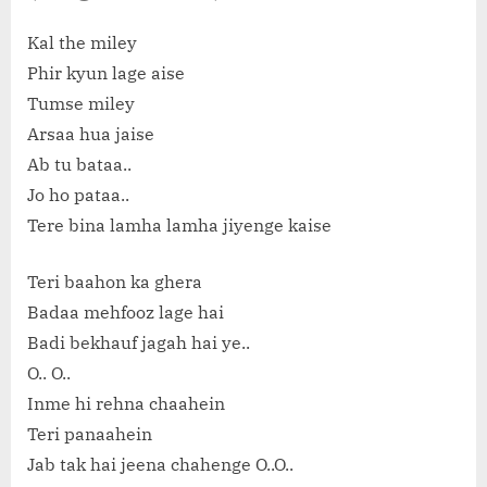
Kal the miley
Phir kyun lage aise
Tumse miley
Arsaa hua jaise
Ab tu bataa..
Jo ho pataa..
Tere bina lamha lamha jiyenge kaise
Teri baahon ka ghera
Badaa mehfooz lage hai
Badi bekhauf jagah hai ye..
O.. O..
Inme hi rehna chaahein
Teri panaahein
Jab tak hai jeena chahenge O..O..