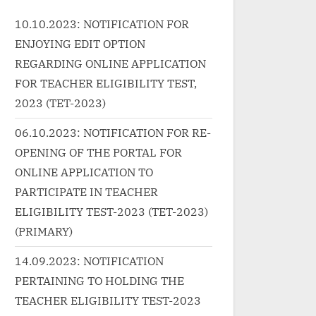
a
Paudwal Music...<p
10.10.2023: NOTIFICATION FOR
p://progressivelearnin
class="more-link-wrap"><a
ENJOYING EDIT OPTION
ategorized/%e0%a4%a
href="http://progressivelearnin
4%bf%e0%a4%b2-
g.in/uncategorized/jeena-hai-
REGARDING ONLINE APPLICATION
%ac%e0%a5%87%e0
to-hans-ke-jiyo-song-lyrics/"
FOR TEACHER ELIGIBILITY TEST,
%e0%a4%be%e0%a4
class="more-link">Read
2023 (TET-2023)
a4%be-dil-bechara-
More<span class="screen-
06.10.2023: NOTIFICATION FOR RE-
ics-a-r-rahman/"
reader-text"> “जीना है तो हंस के जियो
OPENING OF THE PORTAL FOR
ore-link">Read
जीवन में एक पल भी रोना ना-Jeena Hai
ONLINE APPLICATION TO
n class="screen-
To Hans Ke Jiyo Song
t"> “दिल बेचारा Dil
Lyrics”</span> »</a></p>
PARTICIPATE IN TEACHER
indi Lyrics – A R
ELIGIBILITY TEST-2023 (TET-2023)
/span> »</a></p>
(PRIMARY)
14.09.2023: NOTIFICATION
PERTAINING TO HOLDING THE
TEACHER ELIGIBILITY TEST-2023