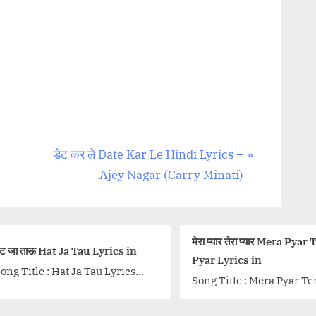
N
डेट कर ले Date Kar Le Hindi Lyrics –
e
Ajey Nagar (Carry Minati)
x
t
P
मेरा प्यार तेरा प्यार Mera Pyar Tera
दीवाना त
cs in
o
Pyar Lyrics in
Tera Lyr
yrics
s
Song Title : Mera Pyar Tera Pyar
Song Tit
n
t
Lyrics Movie: Jalebi Singer:
Hoon De
ir