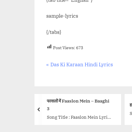
sample-lyrics
{/tabs}
Post Views:
673
Post
P
Das Ki Karaan Hindi Lyrics
r
navigation
e
v
i
फासलों में Faaslon Mein – Baaghi
हट जा ताऊ Hat Ja Tau Lyri
o
3
prev
Song Title : Hat Ja Tau L
u
Song Title : Faaslon Mein Lyrics
Singer: Sunidhi Chauha
s
Movie: Baaghi 3 Singer: Sachet
Lyrics: Dr Devendra Kaf