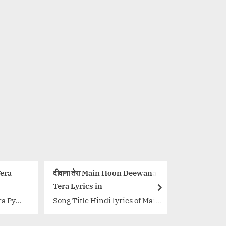
ेरा Main Hoon Deewana
रोज़ाना Rozana Lyrics in Hindi –
ics in
Shreya Ghoshal | Naam
next
Shabana
le Hindi lyrics of Main
Song Title : Rozana Movie:
ewana Tera form
Naam Shabana Singer: Shreya