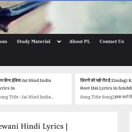
Toggle
oom
Study Material
About PL
Contact Us
sub-
menu
a
ज़िंदगी की यही रीत है Zindagi Ki Yahi
दिल बेचारा
Reet Hai Lyrics in hinddi
Lyrics –
Song Title Song] इश्क करो दिल से
Song Titl
n,
Ishq Karo Dil Se जाने दे Jaane De
Dil Becha
am
रब्ब मन्नेया Rabb Manneya
Rahman L
हरफनमौला...<p class="more-link-
Bhattacha
Deewani Hindi Lyrics |
wrap"><a
Rahman..