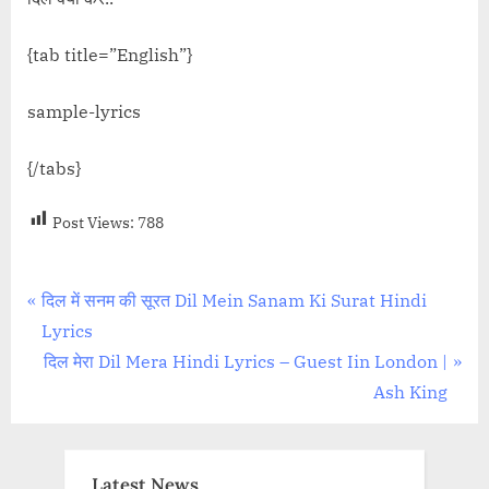
{tab title=”English”}
sample-lyrics
{/tabs}
Post Views:
788
Post
P
दिल में सनम की सूरत Dil Mein Sanam Ki Surat Hindi
r
Lyrics
navigation
e
N
दिल मेरा Dil Mera Hindi Lyrics – Guest Iin London |
v
e
Ash King
i
x
o
t
u
P
Latest News