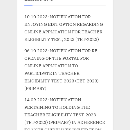
s
o
P
s
10.10.2023: NOTIFICATION FOR
o
t
ENJOYING EDIT OPTION REGARDING
s
:
ONLINE APPLICATION FOR TEACHER
t
ELIGIBILITY TEST, 2023 (TET-2023)
:
06.10.2023: NOTIFICATION FOR RE-
OPENING OF THE PORTAL FOR
ONLINE APPLICATION TO
PARTICIPATE IN TEACHER
ELIGIBILITY TEST-2023 (TET-2023)
(PRIMARY)
14.09.2023: NOTIFICATION
PERTAINING TO HOLDING THE
TEACHER ELIGIBILITY TEST-2023
(TET-2023) (PRIMARY) IN ADHERENCE
TO NCTE GUIDELINES ISSUED FROM