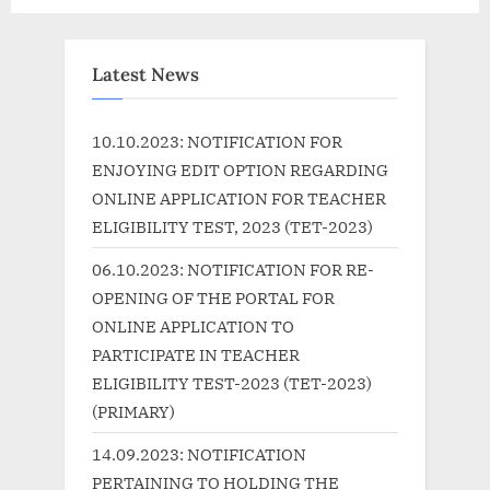
x
i
t
o
P
u
Latest News
o
s
s
P
10.10.2023: NOTIFICATION FOR
t
o
ENJOYING EDIT OPTION REGARDING
:
s
ONLINE APPLICATION FOR TEACHER
t
ELIGIBILITY TEST, 2023 (TET-2023)
:
06.10.2023: NOTIFICATION FOR RE-
OPENING OF THE PORTAL FOR
ONLINE APPLICATION TO
PARTICIPATE IN TEACHER
ELIGIBILITY TEST-2023 (TET-2023)
(PRIMARY)
14.09.2023: NOTIFICATION
PERTAINING TO HOLDING THE