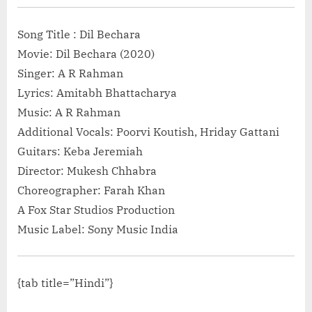
dramebaaz-hai-h
More<span class=
Song Title : Dil Bechara
Ladki Dramebaaz
Movie: Dil Bechara (2020)
Bhari”</span> 
Singer: A R Rahman
Lyrics: Amitabh Bhattacharya
Music: A R Rahman
Additional Vocals: Poorvi Koutish, Hriday Gattani
Guitars: Keba Jeremiah
Director: Mukesh Chhabra
Choreographer: Farah Khan
A Fox Star Studios Production
Music Label: Sony Music India
{tab title=”Hindi”}