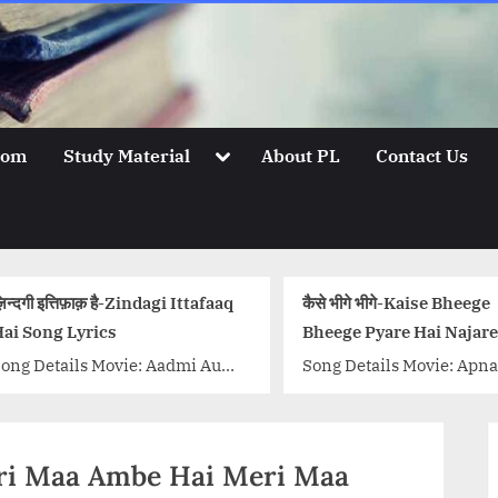
Toggle
oom
Study Material
About PL
Contact Us
sub-
menu
कैसे भीगे भीगे-Kaise Bheege
मौला Maula Lyrics
Bheege Pyare Hai Najare, Song
Praak
Lyrics
Song Details Movie: Apna Ghar
Song Title : Maul
Singer/Singers: Geeta Dutt,
Pind Singer: B Pr
Mukesh Music Director: Ravi
Jaani Music: B P
Lyricist: Prem Dhawan
Label: ND Music {
ai Meri Maa Ambe Hai Meri Maa
Actors/Actresses: Premnath,
class="more-lin