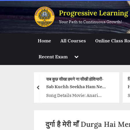
Skip
Progressive Learning
to
content
Your Path to Continuous Growth!
Home
All Courses
Online Class R
Toggle
Recent Exam
sub-
menu
 हमने ना सीखी होशियारी-
ज़िन्दगी इत्तिफ़ाक़ है-Zindagi Ittafaaq
h Seekha Ham Ne
Hai Song Lyrics
prev
ils Movie: Anari
Song Details Movie: Aadmi Aur
ingers: Mukesh Music
Insaan Singer/Singers:
 Shankar Jaikishan
Mahendra Kapoor Music
 Shailendra
Director: Ravi Lyricist: Sahir
दुर्गा है मेरी माँ Durga H
tresses: Raj Kapoor
Ludhianvi Actors/Actresses: