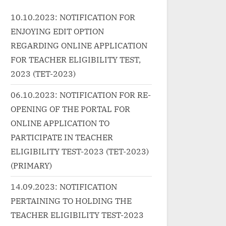
ressivelearnin
Majrooh Sultanpuri
h
10.10.2023: NOTIFICATION FOR
ized/%e0%a4%a
Actors/Actresses: Mehmood,...
g
ENJOYING EDIT OPTION
e0%a4%b2%e
<p class="more-link-wrap"><a
yrics-in-
href="http://progressivelearnin
REGARDING ONLINE APPLICATION
class="more-
g.in/uncategorized/saj-rahi-
FOR TEACHER ELIGIBILITY TEST,
<span
gali-meri-maa-chunar-gote-
2023 (TET-2023)
ader-text">
mein-lyrics/" class="more-
06.10.2023: NOTIFICATION FOR RE-
s in Hindi – B
link">Read More<span
g
OPENING OF THE PORTAL FOR
</a></p>
class="screen-reader-text">
c
ONLINE APPLICATION TO
“चुनरी गोटे में रुपहली गोटे में-Saj Rahi
M
Gali Meri Maa Chunar Gote
r
PARTICIPATE IN TEACHER
Mein Lyrics”</span> »</a></p>
G
ELIGIBILITY TEST-2023 (TET-2023)
H
(PRIMARY)
14.09.2023: NOTIFICATION
PERTAINING TO HOLDING THE
TEACHER ELIGIBILITY TEST-2023