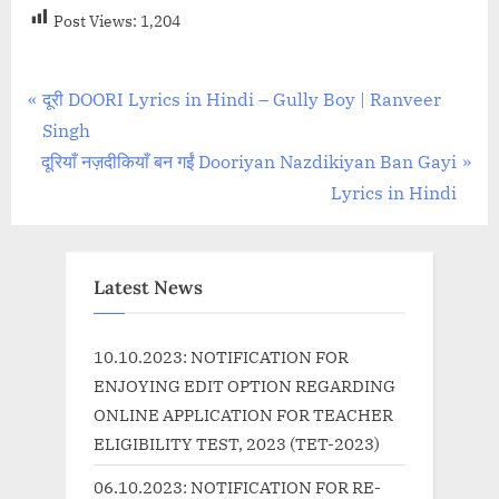
Post Views:
1,204
Post
P
दूरी DOORI Lyrics in Hindi – Gully Boy | Ranveer
r
Singh
navigation
N
e
दूरियाँ नज़दीकियाँ बन गईं Dooriyan Nazdikiyan Ban Gayi
e
v
Lyrics in Hindi
x
i
t
o
P
u
Latest News
o
s
s
P
10.10.2023: NOTIFICATION FOR
t
o
ENJOYING EDIT OPTION REGARDING
:
s
ONLINE APPLICATION FOR TEACHER
t
ELIGIBILITY TEST, 2023 (TET-2023)
:
06.10.2023: NOTIFICATION FOR RE-