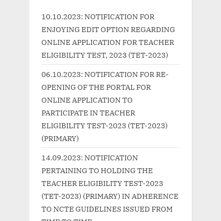
o
u
10.10.2023: NOTIFICATION FOR
s
s
ENJOYING EDIT OPTION REGARDING
t
P
ONLINE APPLICATION FOR TEACHER
:
o
ELIGIBILITY TEST, 2023 (TET-2023)
s
06.10.2023: NOTIFICATION FOR RE-
t
OPENING OF THE PORTAL FOR
:
ONLINE APPLICATION TO
PARTICIPATE IN TEACHER
ELIGIBILITY TEST-2023 (TET-2023)
(PRIMARY)
14.09.2023: NOTIFICATION
PERTAINING TO HOLDING THE
TEACHER ELIGIBILITY TEST-2023
(TET-2023) (PRIMARY) IN ADHERENCE
TO NCTE GUIDELINES ISSUED FROM