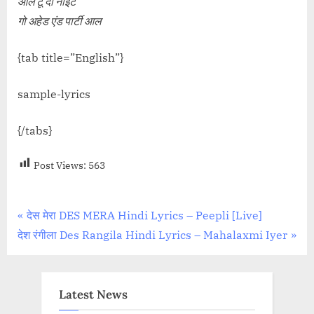
आल टू दी नाईट
गो अहेड एंड पार्टी आल
{tab title=”English”}
sample-lyrics
{/tabs}
Post Views:
563
Post
P
देस मेरा DES MERA Hindi Lyrics – Peepli [Live]
N
r
देश रंगीला Des Rangila Hindi Lyrics – Mahalaxmi Iyer
navigation
e
e
x
v
t
i
Latest News
P
o