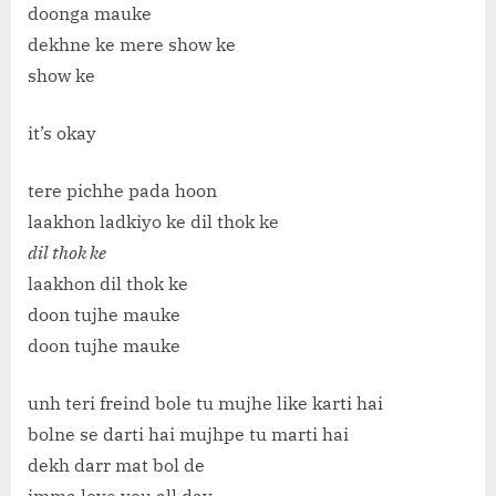
doonga mauke
dekhne ke mere show ke
show ke
it’s okay
tere pichhe pada hoon
laakhon ladkiyo ke dil thok ke
dil thok ke
laakhon dil thok ke
doon tujhe mauke
doon tujhe mauke
unh teri freind bole tu mujhe like karti hai
bolne se darti hai mujhpe tu marti hai
dekh darr mat bol de