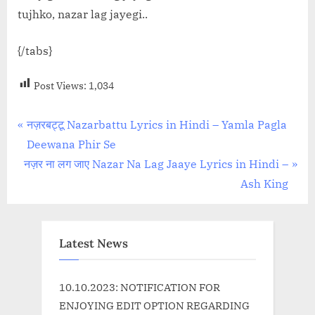
tujhko, nazar lag jayegi..
{/tabs}
Post Views:
1,034
Post
P
नज़रबट्टू Nazarbattu Lyrics in Hindi – Yamla Pagla
r
Deewana Phir Se
navigation
N
e
नज़र ना लग जाए Nazar Na Lag Jaaye Lyrics in Hindi –
e
v
Ash King
x
i
t
o
P
u
Latest News
o
s
s
P
10.10.2023: NOTIFICATION FOR
t
o
ENJOYING EDIT OPTION REGARDING