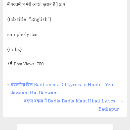
मैं बदतमीज़ मेरी आदत ख़राब है ] x २
{tab title=”English”}
sample-lyrics
{/tabs}
Post Views:
750
Post
P
बदतमीज़ दिल Badtameez Dil Lyrics in Hindi – Yeh
r
Jawaani Hai Deewani
navigation
e
N
बदला बदला मैं Badla Badla Main Hindi Lyrics –
v
e
Badlapur
i
x
o
t