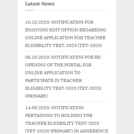
u
P
Latest News
s
o
P
s
10.10.2023: NOTIFICATION FOR
o
t
ENJOYING EDIT OPTION REGARDING
s
:
ONLINE APPLICATION FOR TEACHER
t
ELIGIBILITY TEST, 2023 (TET-2023)
:
06.10.2023: NOTIFICATION FOR RE-
OPENING OF THE PORTAL FOR
ONLINE APPLICATION TO
PARTICIPATE IN TEACHER
ELIGIBILITY TEST-2023 (TET-2023)
(PRIMARY)
14.09.2023: NOTIFICATION
PERTAINING TO HOLDING THE
TEACHER ELIGIBILITY TEST-2023
(TET-2023) (PRIMARY) IN ADHERENCE