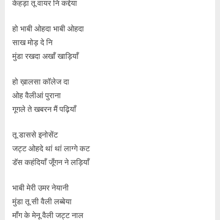
केहड़ा तू वायर नि कद्देया
हो भाबी ओहदा भाबी ओहदा
साख मोड़ दे नि
मुंडा रखदा अखाँ खाड़ियाँ
हो ख़ालसा कॉलेज दा
ओह वैलीआं पुराना
गूगले ते खबरन मैं पढ़ियाँ
तू डाससे इनोसेंट
जट्ट ओहदे थां थां लाग्गे कट
डॅस कहंदियाँ जूँगन ने लड़ियाँ
भाबी मेरी उमर नेयानी
मुंडा तू सी वैली लब्बेया
माँग के मेनू वैली जट्ट नाल