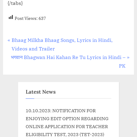
{/tabs}
Post Views:
637
Post
P
Bhaag Milkha Bhaag Songs, Lyrics in Hindi,
r
Videos and Trailer
navigation
N
e
भगवान Bhagwan Hai Kahan Re Tu Lyrics in Hindi –
e
v
PK
x
i
t
o
P
u
Latest News
o
s
s
P
10.10.2023: NOTIFICATION FOR
t
o
ENJOYING EDIT OPTION REGARDING
:
s
ONLINE APPLICATION FOR TEACHER
t
ELIGIBILITY TEST, 2023 (TET-2023)