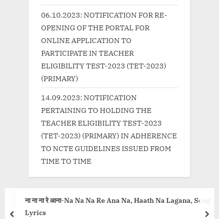
:
06.10.2023: NOTIFICATION FOR RE-
OPENING OF THE PORTAL FOR
ONLINE APPLICATION TO
PARTICIPATE IN TEACHER
ELIGIBILITY TEST-2023 (TET-2023)
(PRIMARY)
14.09.2023: NOTIFICATION
PERTAINING TO HOLDING THE
TEACHER ELIGIBILITY TEST-2023
(TET-2023) (PRIMARY) IN ADHERENCE
TO NCTE GUIDELINES ISSUED FROM
TIME TO TIME
 Ana Na, Haath Na Lagana, Song
सुन ले ज़रा Sun Le Zara Lyrics 
prev
nex