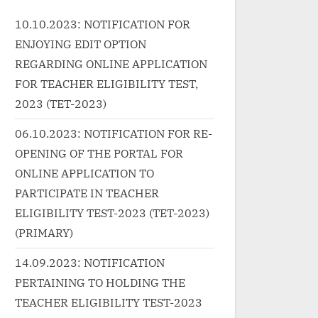
ivelearnin
Singh, Jagjit...<p class="more-
link
10.10.2023: NOTIFICATION FOR
/%e0%a4%a
link-wrap"><a
href=
ENJOYING EDIT OPTION
4%b2-
href="http://progressivelearnin
g.in
%be-
g.in/uncategorized/ye-daulat-
5%e
REGARDING ONLINE APPLICATION
4%b2%e0
bhi-le-lo-lyrics/" class="more-
0%a4
FOR TEACHER ELIGIBILITY TEST,
5%e0%a5
link">Read More<span
%e0
2023 (TET-2023)
lke-
class="screen-reader-text"> “ये
%a4%
06.10.2023: NOTIFICATION FOR RE-
arabar-
दौलत भी ले लो, ये शोहरत भी ले लो-Ye
in-hi
OPENING OF THE PORTAL FOR
e-
Daulat Bhi Le Lo
link
ONLINE APPLICATION TO
an
Lyrics”</span> »</a></p>
class
-text">
“करवा
PARTICIPATE IN TEACHER
lke Halke
in”</
ELIGIBILITY TEST-2023 (TET-2023)
 Barabar
(PRIMARY)
</p>
14.09.2023: NOTIFICATION
PERTAINING TO HOLDING THE
TEACHER ELIGIBILITY TEST-2023