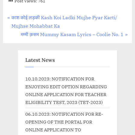
Post Views:
761
Post
P
काश कोई लड़की Kash Koi Ladki Mujhe Pyar Karti/
r
Mujhse Mohabbat Ka
navigation
e
N
मम्मी क़सम Mummy Kasam Lyrics – Coolie No. 1
v
e
i
x
o
t
Latest News
u
P
s
o
10.10.2023: NOTIFICATION FOR
P
s
ENJOYING EDIT OPTION REGARDING
o
t
ONLINE APPLICATION FOR TEACHER
s
:
ELIGIBILITY TEST, 2023 (TET-2023)
t
06.10.2023: NOTIFICATION FOR RE-
:
OPENING OF THE PORTAL FOR
ONLINE APPLICATION TO