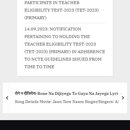
PARTICIPATE IN TEACHER
ELIGIBILITY TEST-2023 (TET-2023)
(PRIMARY)
14.09.2023: NOTIFICATION
PERTAINING TO HOLDING THE
TEACHER ELIGIBILITY TEST-2023
(TET-2023) (PRIMARY) IN ADHERENCE
TO NCTE GUIDELINES ISSUED FROM
TIME TO TIME
a Na Jayega Lyrics
अश्लील Ashleel
prev
nex
nger/Singers: Alka
Song Title : Ashleel Lyrics Movie: Tuesd
dhana Sargam, Udit
Singers: Neha Kakkar, Nakash Aziz Lyri
class="more-link-
Music: Tony Kakkar...<p class="more-l
href="http://progressivelearning.in/u