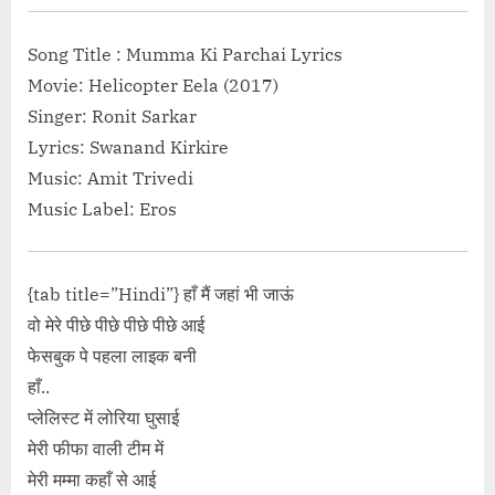
iya-hai-ek-
raat-din-hindi-lyrics-ghulam/" class=
-link">Read
More<span class="screen-reader-text"> “चु
Song Title : Mumma Ki Parchai Lyrics
ल ने प्यार किया है Dil
Chupke Chupke Raat Din Hindi Lyrics 
Movie: Helicopter Eela (2017)
rics – Rafi”</span>
Ali”</span> »</a></p>
Singer: Ronit Sarkar
Lyrics: Swanand Kirkire
Music: Amit Trivedi
Music Label: Eros
{tab title=”Hindi”} हाँ मैं जहां भी जाऊं
वो मेरे पीछे पीछे पीछे पीछे आई
फेसबुक पे पहला लाइक बनी
हाँ..
प्लेलिस्ट में लोरिया घुसाई
मेरी फीफा वाली टीम में
मेरी मम्मा कहाँ से आई