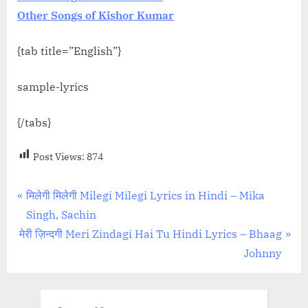
Other Songs of Kishor Kumar
{tab title=”English”}
sample-lyrics
{/tabs}
Post Views:
874
Post
P
मिलेगी मिलेगी Milegi Milegi Lyrics in Hindi – Mika
r
Singh, Sachin
navigation
N
e
मेरी ज़िन्दगी Meri Zindagi Hai Tu Hindi Lyrics – Bhaag
e
v
Johnny
x
i
t
o