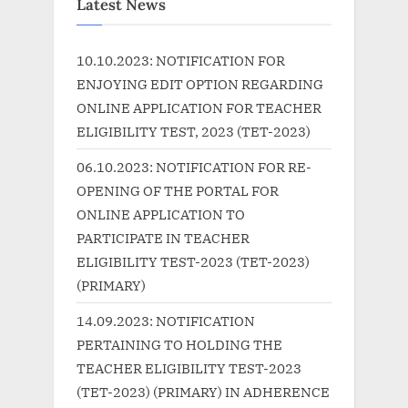
P
u
Latest News
o
s
s
P
10.10.2023: NOTIFICATION FOR
t
o
ENJOYING EDIT OPTION REGARDING
:
s
ONLINE APPLICATION FOR TEACHER
t
ELIGIBILITY TEST, 2023 (TET-2023)
:
06.10.2023: NOTIFICATION FOR RE-
OPENING OF THE PORTAL FOR
ONLINE APPLICATION TO
PARTICIPATE IN TEACHER
ELIGIBILITY TEST-2023 (TET-2023)
(PRIMARY)
14.09.2023: NOTIFICATION
PERTAINING TO HOLDING THE
TEACHER ELIGIBILITY TEST-2023
(TET-2023) (PRIMARY) IN ADHERENCE