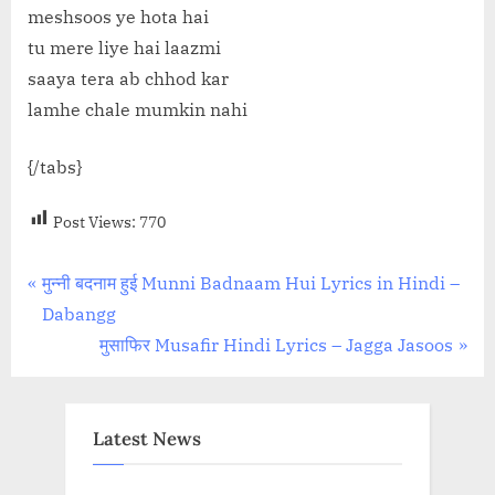
meshsoos ye hota hai
tu mere liye hai laazmi
saaya tera ab chhod kar
lamhe chale mumkin nahi
{/tabs}
Post Views:
770
Post
P
मुन्नी बदनाम हुई Munni Badnaam Hui Lyrics in Hindi –
r
Dabangg
navigation
e
N
मुसाफिर Musafir Hindi Lyrics – Jagga Jasoos
v
e
i
x
o
t
Latest News
u
P