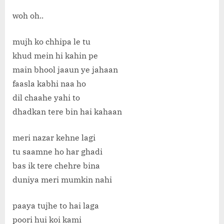
woh oh..
mujh ko chhipa le tu
khud mein hi kahin pe
main bhool jaaun ye jahaan
faasla kabhi naa ho
dil chaahe yahi to
dhadkan tere bin hai kahaan
meri nazar kehne lagi
tu saamne ho har ghadi
bas ik tere chehre bina
duniya meri mumkin nahi
paaya tujhe to hai laga
poori hui koi kami