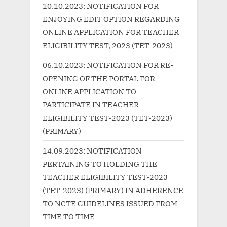
s
o
10.10.2023: NOTIFICATION FOR
P
s
ENJOYING EDIT OPTION REGARDING
o
t
ONLINE APPLICATION FOR TEACHER
s
:
ELIGIBILITY TEST, 2023 (TET-2023)
t
06.10.2023: NOTIFICATION FOR RE-
:
OPENING OF THE PORTAL FOR
ONLINE APPLICATION TO
PARTICIPATE IN TEACHER
ELIGIBILITY TEST-2023 (TET-2023)
(PRIMARY)
14.09.2023: NOTIFICATION
PERTAINING TO HOLDING THE
TEACHER ELIGIBILITY TEST-2023
(TET-2023) (PRIMARY) IN ADHERENCE
TO NCTE GUIDELINES ISSUED FROM
TIME TO TIME