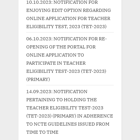
10.10.2023: NOTIFICATION FOR
s
s
ENJOYING EDIT OPTION REGARDING
P
t
ONLINE APPLICATION FOR TEACHER
o
:
ELIGIBILITY TEST, 2023 (TET-2023)
s
06.10.2023: NOTIFICATION FOR RE-
t
OPENING OF THE PORTAL FOR
:
ONLINE APPLICATION TO
PARTICIPATE IN TEACHER
ELIGIBILITY TEST-2023 (TET-2023)
(PRIMARY)
14.09.2023: NOTIFICATION
PERTAINING TO HOLDING THE
TEACHER ELIGIBILITY TEST-2023
(TET-2023) (PRIMARY) IN ADHERENCE
TO NCTE GUIDELINES ISSUED FROM
TIME TO TIME