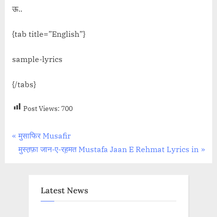
ऊ..
{tab title=”English”}
sample-lyrics
{/tabs}
Post Views:
700
Post
P
मुसाफिर Musafir
r
N
मुस्त़फ़ा जान-ए-रह़मत Mustafa Jaan E Rehmat Lyrics in
navigation
e
e
v
x
i
t
Latest News
o
P
u
o