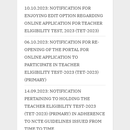
u
o
10.10.2023: NOTIFICATION FOR
s
s
ENJOYING EDIT OPTION REGARDING
P
t
ONLINE APPLICATION FOR TEACHER
o
:
ELIGIBILITY TEST, 2023 (TET-2023)
s
06.10.2023: NOTIFICATION FOR RE-
t
OPENING OF THE PORTAL FOR
:
ONLINE APPLICATION TO
PARTICIPATE IN TEACHER
ELIGIBILITY TEST-2023 (TET-2023)
(PRIMARY)
14.09.2023: NOTIFICATION
PERTAINING TO HOLDING THE
TEACHER ELIGIBILITY TEST-2023
(TET-2023) (PRIMARY) IN ADHERENCE
TO NCTE GUIDELINES ISSUED FROM
TIME TO TIME