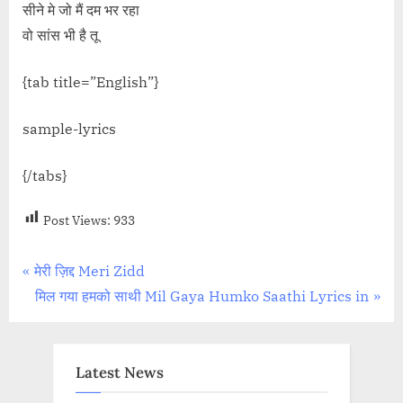
सीने मे जो मैं दम भर रहा
वो सांस भी है तू
{tab title=”English”}
sample-lyrics
{/tabs}
Post Views:
933
Post
P
मेरी ज़िद्द Meri Zidd
r
N
मिल गया हमको साथी Mil Gaya Humko Saathi Lyrics in
navigation
e
e
v
x
i
t
Latest News
o
P