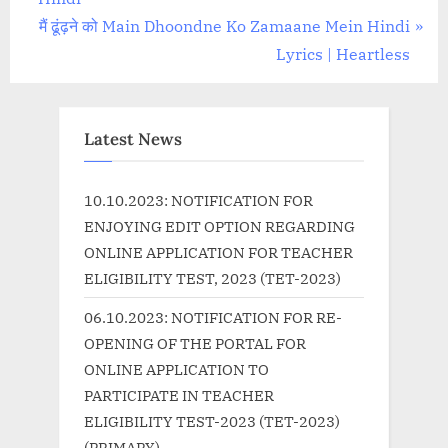
navigation
e
N
मैं ढूंढ़ने को Main Dhoondne Ko Zamaane Mein Hindi
v
e
Lyrics | Heartless
i
x
o
t
u
P
Latest News
s
o
P
s
10.10.2023: NOTIFICATION FOR
o
t
ENJOYING EDIT OPTION REGARDING
s
:
ONLINE APPLICATION FOR TEACHER
t
ELIGIBILITY TEST, 2023 (TET-2023)
:
06.10.2023: NOTIFICATION FOR RE-
OPENING OF THE PORTAL FOR
ONLINE APPLICATION TO
PARTICIPATE IN TEACHER
ELIGIBILITY TEST-2023 (TET-2023)
(PRIMARY)