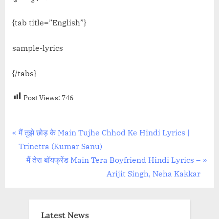
{tab title=”English”}
sample-lyrics
{/tabs}
Post Views:
746
Post
P
मैं तुझे छोड़ के Main Tujhe Chhod Ke Hindi Lyrics |
r
Trinetra (Kumar Sanu)
navigation
e
N
मैं तेरा बॉयफ्रेंड Main Tera Boyfriend Hindi Lyrics –
v
e
Arijit Singh, Neha Kakkar
i
x
o
t
u
P
Latest News