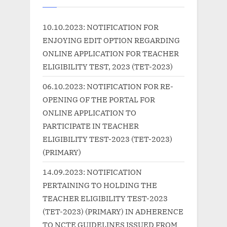
s
o
P
s
10.10.2023: NOTIFICATION FOR
o
t
ENJOYING EDIT OPTION REGARDING
s
:
ONLINE APPLICATION FOR TEACHER
t
ELIGIBILITY TEST, 2023 (TET-2023)
:
06.10.2023: NOTIFICATION FOR RE-
OPENING OF THE PORTAL FOR
ONLINE APPLICATION TO
PARTICIPATE IN TEACHER
ELIGIBILITY TEST-2023 (TET-2023)
(PRIMARY)
14.09.2023: NOTIFICATION
PERTAINING TO HOLDING THE
TEACHER ELIGIBILITY TEST-2023
(TET-2023) (PRIMARY) IN ADHERENCE
TO NCTE GUIDELINES ISSUED FROM