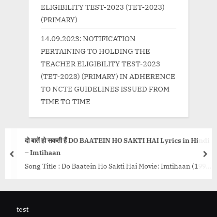
ELIGIBILITY TEST-2023 (TET-2023)
(PRIMARY)
14.09.2023: NOTIFICATION
PERTAINING TO HOLDING THE
TEACHER ELIGIBILITY TEST-2023
(TET-2023) (PRIMARY) IN ADHERENCE
TO NCTE GUIDELINES ISSUED FROM
TIME TO TIME
दो बातें हो सकती हैं DO BAATEIN HO SAKTI HAI Lyrics in Hindi
– Imtihaan
prev
nex
Song Title : Do Baatein Ho Sakti Hai Movie: Imtihaan (1994)
Singer: Kumar Sanu Lyrics: Faaiz Anwar Music: Anu
Malik...<p class="more-link-wrap"><a
href="http://progressivelearning.in/uncategorized/%e0%a
test
4%a6%e0%a5%8b-