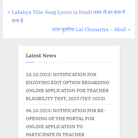
Post
P
Lakshya Title Song Lyrics in Hindi लक्ष्य तो हर हाल में
r
पाना है
navigation
e
N
लाल चुनरिया Lal Chunariya – Akull
v
e
i
x
o
t
Latest News
u
P
s
o
10.10.2023: NOTIFICATION FOR
P
s
ENJOYING EDIT OPTION REGARDING
o
t
ONLINE APPLICATION FOR TEACHER
s
:
ELIGIBILITY TEST, 2023 (TET-2023)
t
06.10.2023: NOTIFICATION FOR RE-
:
OPENING OF THE PORTAL FOR
ONLINE APPLICATION TO
PARTICIPATE IN TEACHER