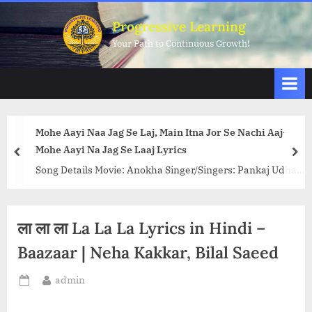
Skip
Progressive Learning
to
Your Path to Continuous Growth!
content
Mohe Aayi Naa Jag Se Laj, Main Itna Jor Se Nachi Aaj-
Mohe Aayi Na Jag Se Laaj Lyrics
prev
nex
Song Details Movie: Anokha Singer/Singers: Pankaj Udhas
Music Director: Pankaj Udhas Lyricist: Mumtaz Rashid
Actors/Actresses: Pankaj Udhas and Year/Decade: 1989...
<p class="more-link-wrap"><a
ला ला ला La La La Lyrics in Hindi –
href="http://progressivelearning.in/uncategorized/mohe-
Baazaar | Neha Kakkar, Bilal Saeed
aayi-na-jag-se-laaj-lyrics/" class="more-link">Read
More<span class="screen-reader-text"> “Mohe Aayi Naa
By
admin
Posted
Jag Se Laj, Main Itna Jor Se Nachi Aaj-Mohe Aayi Na Jag Se
on
Laaj Lyrics”</span> »</a></p>