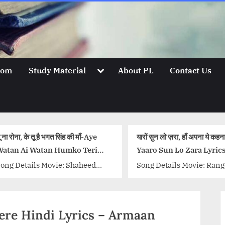
Toggle
oom
Study Material
About PL
Contact Us
sub-
menu
ी माँ-Aye
यारों सुन लो ज़रा, हाँ अपना ये कहना-
तुमसा 
o Teri
Yaaro Sun Lo Zara Lyrics
– Khu
haheed
Song Details Movie: Rangeela
Song T
Mastana,
Singer/Singers: Udit Narayan,
Lyrics
hendra
Chithra K S Music Director: A R
Kumar
Rahman Lyricist: Mehboob
Lyrics
 Tere Hindi Lyrics – Armaan
sh,
Kotwal Actors/Actresses:
Anu Ma