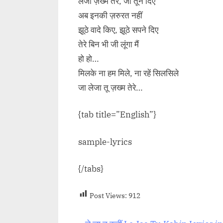
लेजा ज़ख्म तेरे, जो तूने दिए
अब इनकी ज़रुरत नहीं
झूठे वादे किए, झूठे सपने दिए
तेरे बिन भी जी लूंगा मैं
हो हो…
मिलके ना हम मिले, ना रहें सिलसिले
जा लेजा तू ज़ख्म तेरे…
{tab title=”English”}
sample-lyrics
{/tabs}
Post Views:
912