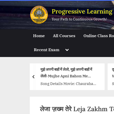
Skip
Progressive Learning
to
content
Your Path to Continuous Growth!
Home
All Courses
Online Class R
Toggle
Recent Exam
sub-
menu
मुझे अपनी बाहों में लेलो, मुझे अपनी बाहों में
तू ना रोना, के तू है भगत सिंह क
लेलो-Mujhe Apni Bahon Me
Watan Ai Watan Humk
prev
Song Lyrics
Kasam Lyrics
Song Details Movie: Chauraha
Song Details Movie: S
Singer/Singers: Vinod Rathod,
Singer/Singers: Khan 
Alka Yagnik, Suresh Wadkar,
Lata Mangeshkar, Ma
Sadhna Sargam, Amit Kumar,
Kapoor, Manna Dey,
लेजा ज़ख्म तेरे Leja Zakhm
Kavita Krishnamurthy Music
Mohammed Rafi, Muke