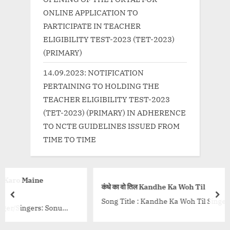
:
ONLINE APPLICATION TO
PARTICIPATE IN TEACHER
ELIGIBILITY TEST-2023 (TET-2023)
(PRIMARY)
14.09.2023: NOTIFICATION
PERTAINING TO HOLDING THE
TEACHER ELIGIBILITY TEST-2023
(TET-2023) (PRIMARY) IN ADHERENCE
TO NCTE GUIDELINES ISSUED FROM
TIME TO TIME
कंधे का वो तिल Kandhe Ka Woh Til
prev
nex
Song Title : Kandhe Ka Woh Til Singer: Sachet Tando
onu
Lyrics: Kumaar Music: Manan Bhardwaj Music Label: 
eem
series {tab title=”Hindi”}...<p class="more-link-wrap