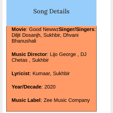
Dangerous Ishhq”</span> »</a></p>
Song Details
Movie
: Good Newwz
Singer/Singers
:
Diljit Dosanjh, Sukhbir, Dhvani
Bhanushali
Music Director
: Lijo George , DJ
Chetas , Sukhbir
Lyricist
: Kumaar, Sukhbir
Year/Decade
: 2020
Music Label
: Zee Music Company