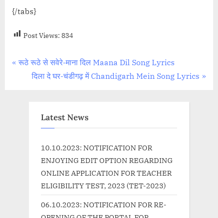
{/tabs}
Post Views:
834
Post
P
रूठे रूठे से सवेरे-माना दिल Maana Dil Song Lyrics
r
N
दिला दे घर-चंडीगढ़ में Chandigarh Mein Song Lyrics
navigation
e
e
v
x
i
t
Latest News
o
P
u
o
10.10.2023: NOTIFICATION FOR
s
s
ENJOYING EDIT OPTION REGARDING
P
t
ONLINE APPLICATION FOR TEACHER
o
:
ELIGIBILITY TEST, 2023 (TET-2023)
s
06.10.2023: NOTIFICATION FOR RE-
t
OPENING OF THE PORTAL FOR