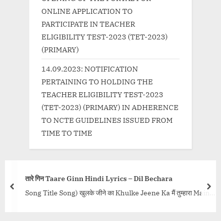
ONLINE APPLICATION TO
PARTICIPATE IN TEACHER
ELIGIBILITY TEST-2023 (TET-2023)
(PRIMARY)
14.09.2023: NOTIFICATION
PERTAINING TO HOLDING THE
TEACHER ELIGIBILITY TEST-2023
(TET-2023) (PRIMARY) IN ADHERENCE
TO NCTE GUIDELINES ISSUED FROM
TIME TO TIME
तारे गिन Taare Ginn Hindi Lyrics – Dil Bechara
prev
nex
Song Title Song) खुलके जीने का Khulke Jeene Ka मैं तुम्हारा Main
Tumhara मसखरी Maskhari मेरा नाम किज्जी Mera Naam...<p
class="more-link-wrap"><a