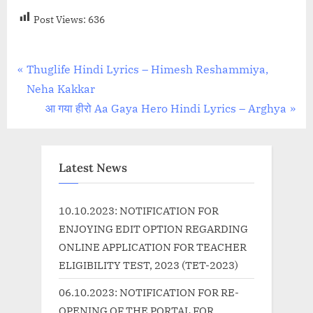
Post Views:
636
Post
P
Thuglife Hindi Lyrics – Himesh Reshammiya,
r
Neha Kakkar
navigation
e
N
आ गया हीरो Aa Gaya Hero Hindi Lyrics – Arghya
v
e
i
x
o
t
Latest News
u
P
s
o
10.10.2023: NOTIFICATION FOR
P
s
ENJOYING EDIT OPTION REGARDING
o
t
ONLINE APPLICATION FOR TEACHER
s
:
ELIGIBILITY TEST, 2023 (TET-2023)
t
06.10.2023: NOTIFICATION FOR RE-
:
OPENING OF THE PORTAL FOR