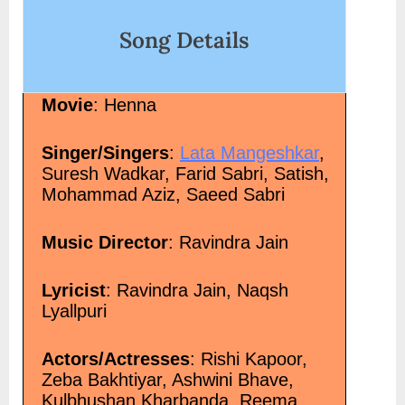
re<span class="screen-reader-text"> “मैं हूँ साथ तेरे Main
oon Saath Tere”</span> »</a></p>
Song Details
Movie
: Henna
Singer/Singers
:
Lata Mangeshkar
,
Suresh Wadkar, Farid Sabri, Satish,
Mohammad Aziz, Saeed Sabri
Music Director
: Ravindra Jain
Lyricist
: Ravindra Jain, Naqsh
Lyallpuri
Actors/Actresses
: Rishi Kapoor,
Zeba Bakhtiyar, Ashwini Bhave,
Kulbhushan Kharbanda, Reema