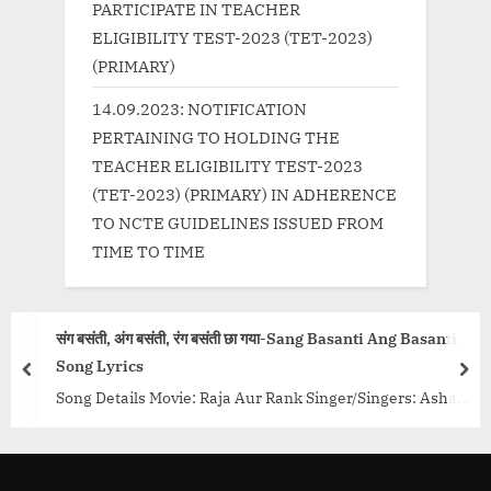
PARTICIPATE IN TEACHER
ELIGIBILITY TEST-2023 (TET-2023)
(PRIMARY)
14.09.2023: NOTIFICATION
PERTAINING TO HOLDING THE
TEACHER ELIGIBILITY TEST-2023
(TET-2023) (PRIMARY) IN ADHERENCE
TO NCTE GUIDELINES ISSUED FROM
TIME TO TIME
संग बसंती, अंग बसंती, रंग बसंती छा गया-Sang Basanti Ang Basanti
Song Lyrics
prev
nex
Song Details Movie: Raja Aur Rank Singer/Singers: Asha
Bhosle, Lata Mangeshkar, Manna Dey, Mohammed Rafi,
Usha Mangeshkar Music Director: Laxmikant...<p
class="more-link-wrap"><a