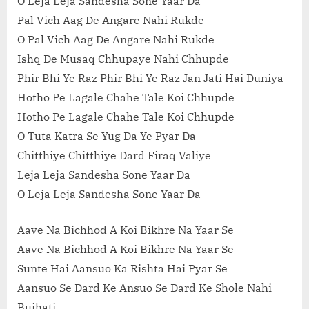
O Leja Leja Sandesha Sone Yaar Da
Pal Vich Aag De Angare Nahi Rukde
O Pal Vich Aag De Angare Nahi Rukde
Ishq De Musaq Chhupaye Nahi Chhupde
Phir Bhi Ye Raz Phir Bhi Ye Raz Jan Jati Hai Duniya
Hotho Pe Lagale Chahe Tale Koi Chhupde
Hotho Pe Lagale Chahe Tale Koi Chhupde
O Tuta Katra Se Yug Da Ye Pyar Da
Chitthiye Chitthiye Dard Firaq Valiye
Leja Leja Sandesha Sone Yaar Da
O Leja Leja Sandesha Sone Yaar Da
Aave Na Bichhod A Koi Bikhre Na Yaar Se
Aave Na Bichhod A Koi Bikhre Na Yaar Se
Sunte Hai Aansuo Ka Rishta Hai Pyar Se
Aansuo Se Dard Ke Ansuo Se Dard Ke Shole Nahi
Bujhati