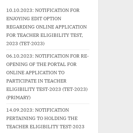
href="http://progressivelearnin
Kalyanj
10.10.2023: NOTIFICATION FOR
p"><a
g.in/uncategorized/%e0%a4%a
Lahiri.
ENJOYING EDIT OPTION
elearnin
f%e0%a5%8b%e0%a4%b2%e
wrap"
%e0%a4%8
0%a5%8b-yolo-you-only-live-
href="h
REGARDING ONLINE APPLICATION
4%bc%e
once-song/" class="more-
g.in/u
FOR TEACHER ELIGIBILITY TEST,
-
link">Read More<span
neele-
2023 (TET-2023)
%80%e0
class="screen-reader-text">
lyrics/
06.10.2023: NOTIFICATION FOR RE-
dta-
“योलो YOLO You Only Live Once
link">
OPENING OF THE PORTAL FOR
Song”</span> »</a></p>
class=
ONLINE APPLICATION TO
ad
“नीले नी
en-
Neele 
PARTICIPATE IN TEACHER
ले-हौले
Song L
ELIGIBILITY TEST-2023 (TET-2023)
 Teetar
(PRIMARY)
/a></p>
14.09.2023: NOTIFICATION
PERTAINING TO HOLDING THE
TEACHER ELIGIBILITY TEST-2023