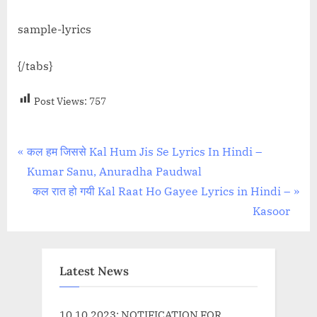
sample-lyrics
{/tabs}
Post Views:
757
Post
P
कल हम जिससे Kal Hum Jis Se Lyrics In Hindi –
r
Kumar Sanu, Anuradha Paudwal
navigation
e
N
कल रात हो गयी Kal Raat Ho Gayee Lyrics in Hindi –
v
e
Kasoor
i
x
o
t
u
P
Latest News
s
o
P
s
10.10.2023: NOTIFICATION FOR