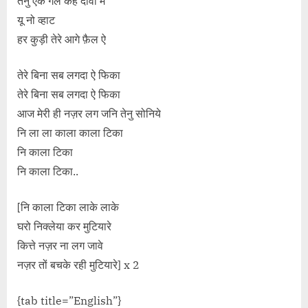
तेनु एक गल केह दावा मैं
यू नो व्हाट
हर कुड़ी तेरे आगे फ़ैल ऐ
तेरे बिना सब लगदा ऐ फिका
तेरे बिना सब लगदा ऐ फिका
आज मेरी ही नज़र लग जनि तेनु सोनिये
नि ला ला काला काला टिका
नि काला टिका
नि काला टिका..
[नि काला टिका लाके लाके
घरो निक्लेया कर मुटियारे
कित्ते नज़र ना लग जावे
नज़र तों बचके रही मुटियारे] x 2
{tab title=”English”}