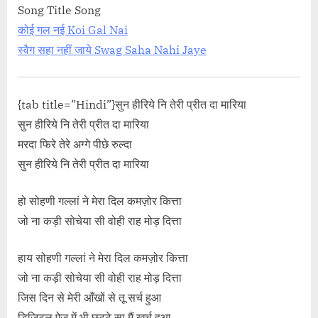
pan
class="more-link">Read More<span class="scr
Song Title Song
dheron Mein
reader-text"> “आला रे आला गणेशा Aala Re Aala Ga
कोई गल नई Koi Gal Nai
Lyrics”</span> »</a></p>
स्वैग सहा नहीं जाये Swag Saha Nahi Jaye
{tab title=”Hindi”}सुन हीरिये नि तेरी प्रीत दा मारिया
सुन हीरिये नि तेरी प्रीत दा मारिया
मरदा फिरे तेरे अग्गे पीछे रुल्दा
सुन हीरिये नि तेरी प्रीत दा मारिया
हो सोहणी गल्लां ने मेरा दिल कमज़ोर कित्ता
जो ना कड़ी सोचेया सी वोही राह मोड़ दित्ता
हाय सोहणी गल्लां ने मेरा दिल कमज़ोर कित्ता
जो ना कड़ी सोचेया सी वोही राह मोड़ दित्ता
जिस दिन से मेरी आँखों से तू सर्च हुआ
डिजिटल ऐज में भी छुट्टे सा मैं खर्च हुआ