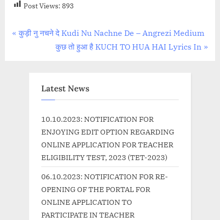
Post Views:
893
Post
P
कुड़ी नु नचने दे Kudi Nu Nachne De – Angrezi Medium
r
N
कुछ तो हुआ है KUCH TO HUA HAI Lyrics In
navigation
e
e
v
x
i
t
Latest News
o
P
u
o
10.10.2023: NOTIFICATION FOR
s
s
ENJOYING EDIT OPTION REGARDING
P
t
ONLINE APPLICATION FOR TEACHER
o
:
ELIGIBILITY TEST, 2023 (TET-2023)
s
06.10.2023: NOTIFICATION FOR RE-
t
OPENING OF THE PORTAL FOR
:
ONLINE APPLICATION TO
PARTICIPATE IN TEACHER