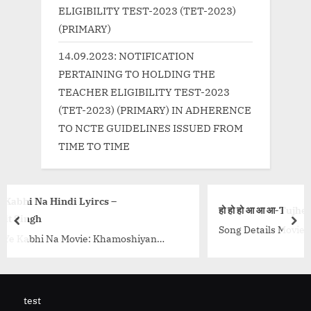
ELIGIBILITY TEST-2023 (TET-2023)
(PRIMARY)
14.09.2023: NOTIFICATION
PERTAINING TO HOLDING THE
TEACHER ELIGIBILITY TEST-2023
(TET-2023) (PRIMARY) IN ADHERENCE
TO NCTE GUIDELINES ISSUED FROM
TIME TO TIME
हो हो हो आ आ आ-Tujhe Rab Ne Banaaya Kis Liye,
prev
nex
Song Details Movie: Yaad Rakhegi Duniya Singe
moshiyan
Anuradha Paudwal, Amit Kumar, Kavita Krish
ic: Jeet
Mohammed Aziz, Sadhna Sargam Music Directo
rap"><a
<p class="more-link-wrap"><a
gorized/%e0%a
href="http://progressivelearning.in/uncategor
test
%e0%a4%82