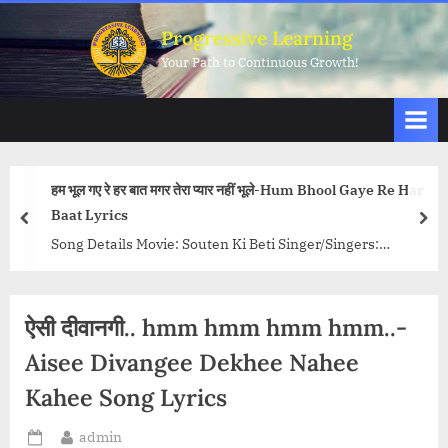
Skip
Progressive Learning
to
Your Path to Continuous Growth!
content
हम भूल गए रे हर बात मगर तेरा प्यार नहीं भूले-Hum Bhool Gaye Re Har
Baat Lyrics
prev
nex
Song Details Movie: Souten Ki Beti Singer/Singers:
Anuradha Paudwal, Kishore Kumar, Meghna Sachane
Music Director: Ved Pal Sharma Lyricist: Sawan...<p
class="more-link-wrap"><a
ऐसी दीवानगी.. hmm hmm hmm hmm..-
href="http://progressivelearning.in/uncategorized/hum-
Aisee Divangee Dekhee Nahee
bhool-gaye-re-har-baat-lyrics/" class="more-link">Read
Kahee Song Lyrics
More<span class="screen-reader-text"> “हम भूल गए रे हर बात
मगर तेरा प्यार नहीं भूले-Hum Bhool Gaye Re Har Baat
By
admin
Lyrics”</span> »</a></p>
Posted