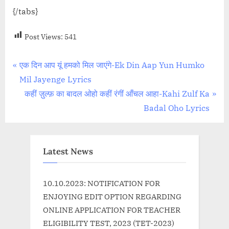
{/tabs}
Post Views:
541
Post
P
एक दिन आप यूं हमको मिल जाएंगे-Ek Din Aap Yun Humko
r
Mil Jayenge Lyrics
navigation
e
N
कहीं ज़ुल्फ़ का बादल ओहो कहीं रंगीं आँचल आहा-Kahi Zulf Ka
v
e
Badal Oho Lyrics
i
x
o
t
u
P
Latest News
s
o
P
s
10.10.2023: NOTIFICATION FOR
o
t
ENJOYING EDIT OPTION REGARDING
s
:
ONLINE APPLICATION FOR TEACHER
t
ELIGIBILITY TEST, 2023 (TET-2023)