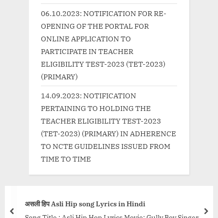
:
06.10.2023: NOTIFICATION FOR RE-
OPENING OF THE PORTAL FOR
ONLINE APPLICATION TO
PARTICIPATE IN TEACHER
ELIGIBILITY TEST-2023 (TET-2023)
(PRIMARY)
14.09.2023: NOTIFICATION
PERTAINING TO HOLDING THE
TEACHER ELIGIBILITY TEST-2023
(TET-2023) (PRIMARY) IN ADHERENCE
TO NCTE GUIDELINES ISSUED FROM
TIME TO TIME
असली हिप Asli Hip song Lyrics in Hindi
prev
nex
Song Title : Asli Hip Hop Lyrics Movie: Gully Boy Singer: